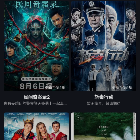
更新至第1集
更新至第1集
民间奇案录2
斩毒行动
患有妄想症的警察张天盛遇上一起离奇的神像杀人事件，勘案过程中，牵引出“婴胎报仇”，“娘娘索命”等一连串妖异事件，张天盛虽被种种诡怪幻象阻碍，却坚信这是藏在迷信后的人为诡计，勇于向封建传统宣战，敢于破除流传已久的迷信糟粕，最终，在战胜妄想症的同时，成功还原真相，伸张正义。
暂无简介，敬请期待