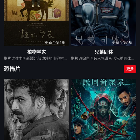
更新至第1集
更新至第1集
植物学家
兄弟同体
影片讲述中国新疆北部边境的山谷村庄里，孤独的哈萨克族男孩与植物为伴，他在追寻逝去的时光中，逐渐隐入植物世界的梦幻寓言。
影片改编自同名人气漫画《兄弟同体》。讲述了双胞胎兄弟“白虎”和“泰山”在经历了一场车祸后共用一个身体，在遇到同校女生方筐筐后，兄弟之间生活的默契与共存的规则被慢慢打破，同时对女主产生的爱恋导致一系列出人意料的事情发生的故事。
恐怖片
更多