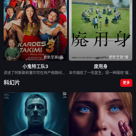
更新至第1集
更新至第1集
小鬼特工队3
废用身
讲述了阿斯勒和塞尔坎在休产假期间接到紧急电话，被迫穿越时空，带着孩子们踏上迄今为止最具挑战性的任务。
本作描绘了一名医生，因一种围绕“废用身”——因瘫痪等原因已无恢复可能的四肢——的治疗方法，而一步步踏入在追求理想的理性与疯狂之间摇摆的危险领域。在某座城镇的日间照护中心里，一种突破性的疗法在老年人之间悄然流传：对患者进行废用身切除后，不仅“身体和心情都变轻松了”，甚至“原本严厉的性格也变得温和”，出现了看似积极的副作用。听闻此事的编辑矢仓察觉到其可能为老年医疗带来革命性变革，遂向开发该疗法的院长漆原提出出书邀约。然而，关于该照护中心的内部举报被泄露至周刊杂志，加之患者家中发生的一起事件，事态骤然逆转，真相逐渐陷入黑暗。 本片改编自久坂部羊的同名原著小说。
科幻片
更多