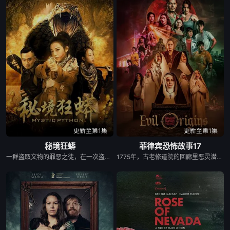
更新至第1集
更新至第1集
秘境狂蟒
菲律宾恐怖故事17
一群盗取文物的罪恶之徒，在一次盗宝途中遇到神秘事件集体神秘消失。20年后寻宝队成员周西川和周嫣然、乐明为寻找神秘宝藏归还国家深入古楼兰无人区沙漠腹地，在神秘外星陨石的介入下，在寻找的过程中他们遇见了变异的巨型不明生物。不明生物向他们攻击，他们能否安全的战胜各种困难找回宝藏，一番生死寻宝之路正在上演...
1775年，古老修道院的回廊里恶灵潜藏，血腥诅咒悄然蔓延，修女们接连坠入死亡深渊；2025年万圣节狂欢夜，面具杀手突袭街头，热闹派对秒变屠宰场，人人沦为待宰猎物；2050年末世废土，怪物横行开启末日启示录，幸存者在废墟中拼死求生。作为系列第17部，本片以三段跨越百年的恐怖故事，串联起一场永不停歇的邪恶轮回，每一轮循环，都是直戳骨髓的惊悚暴击。