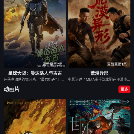
更新至第2集
更新至第1集
星球大战：曼达洛人与古古
荒漠异形
在秩序动荡的银河系，“最强奶爸”丁·贾伦（佩德罗·帕斯卡 饰）与“银河系萌娃”古古这对非血缘父子并肩登场。冷峻坚毅的赏金猎人丁·贾伦身披贝斯卡钢甲，凭悍勇战力屡屡从围堵中突围；看似弱小的原力学徒古古，则总能在关键时刻爆发出惊人战力，为搭档化解危机。他们一同执行关乎银河命运的绝密任务，直面远比以往更为凶险的挑战与博弈。
电影讲述了MMA拳手沈家驹在沙漠小镇散心时遭遇沙漠怪兽袭击，与寻找丈夫死亡真相的客栈老板娘楚红、小女孩刘六六等人，被卷入亡命匪徒马沙引起的怪兽袭击事件中，众人奋力拼搏自救的故事。
动画片
更多