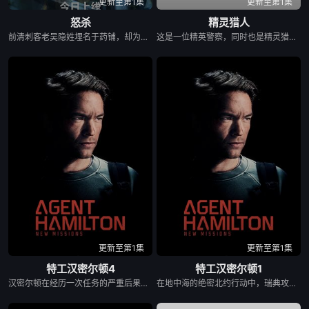
更新至第1集
更新至第1集
怒杀
精灵猎人
前清刺客老吴隐姓埋名于药铺，却为守护单亲母女小茜和依依，被迫出手击杀黑帮一伙而暴露身份。幕后黑手向爷派杀手左轮抓住母女二人要挟并引出老吴。老吴救人不及受伤被捕，母女二人一死一伤。后药铺老板娘梅姨只身救出被囚的老吴却也中枪牺牲。两个与老吴关系最紧密的女性接连为他而死，沉痛之下他最终放弃十年隐忍，将所有悲愤化作一场怒杀——最终于惨烈搏杀后手刃宿敌左轮，并揭发幕后黑手向爷当年残害自己妻女的真相……
这是一位精英警察，同时也是精灵猎手。在调查一系列血腥谋杀案的过程中，他面临着来自超自然界的威胁。为了维护两个世界的平衡，他必须与精灵之王展开一场激烈的战斗。
更新至第1集
更新至第1集
特工汉密尔顿4
特工汉密尔顿1
汉密尔顿在经历一次任务的严重后果后，陷入了自我毁灭的状态。然而，他被说服去执行他最擅长的任务——前往波兰找回一个掌握重要信息的瑞典商人。在这个过程中，他遇到了一群激进的环保主义者，并逐渐意识到他们的观点是正确的。最终，汉密尔顿与OP5断绝关系，选择加入这个环保组织。
在地中海的绝密北约行动中，瑞典攻击潜水员遇害。汉密尔顿，受害者的老友，前往法国土伦军事基地展开调查。他与克里斯汀伪装身份，深入追查案件背景。这场调查引发了全球范围的危险追逐，涉及法国里维埃拉赌场、独家别墅及地中海。