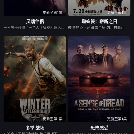
更新至第1集
更新至第1集
灵魂伴侣
蜘蛛侠：崭新之日
一名男子获得了一个人工智能机器人，以应对刚刚去世的妻子的去世。 为了创造一个真正有知觉的伴侣，他无意中把一个无害的爱情机器人变成了一个致命的灵魂伴侣。
彼得·帕克（汤姆·霍兰德 饰）自愿让全世界遗忘自己，转眼已是四年。失去挚友、挚爱与亲人的陪伴，他独自重返街头，以全职蜘蛛侠的身份坚守使命，守护整座城市。 然而，日益沉重的责任与无尽压力，意外引发了一场骇人的身体异变，直接威胁到蜘蛛侠的生命，迫使他向“绿巨人”班纳博士寻求帮助。与此同时，多方邪恶势力趁虚而入，纽约再度陷入危机。面对前所未有的强敌，蜘蛛侠能否绝境破局，完成破茧重生？
更新至第1集
更新至第1集
冬季 战场
恐怖感受