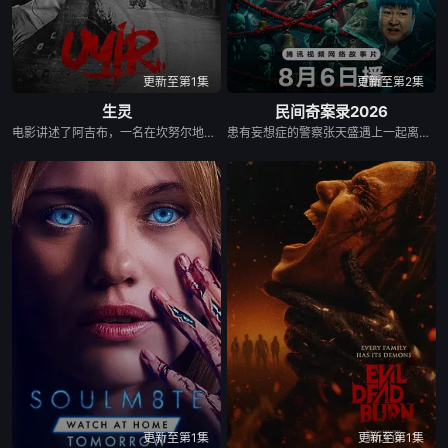
更新至第1集
更新至第2集
生灵
民间奇案录2026
电影讲述了阿吉布，一名在坎努尔地区达玛达姆警察局实习的副督察的故事，根据真实事件改编。
患有妄想症的警察张天盛遇上一起离奇的神像杀人事件，勘案过程中，牵引出“婴胎报仇”，“娘娘索命”等一连串妖异事件，张天盛虽被种种诡怪幻象阻碍，却坚信这是藏在迷信后的人为诡计，勇于向封建传统宣战，敢于破除流传已久的迷信糟粕，最终，在战胜妄想症的同时，成功还原真相，伸张正义。
更新至第1集
更新至第1集