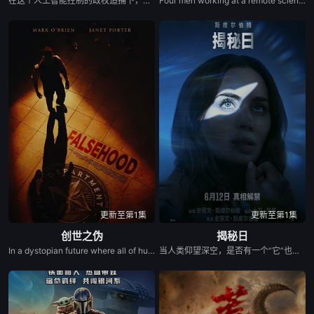
在这个人工智能控制的政权追捕下，一名躲藏在森林中的叛军士兵必须战胜各种精英刺客、机械战士以及被操控的机器设备，才能阻止人工智能系统彻底掌控美国。
Four men working at a remote scientific outpost unravel the disturbing secrets about the facility&#39;s history, signaling the approach of a mysterious menace that will not only consume these men, but, perhaps, everyone on the planet.
更新至第1集
更新至第1集
创世之伪
揭秘日
In a dystopian future where all of humanity's memories have become government-regulated transactional products, mankind's crown-jewel memory is stolen - the answer to where we come from.
当人类仰望深空，是否有一个“它”也正在对望？一场关于外星文明的全球“揭秘”，即将颠覆人类认知。而这背后隐藏的真相，为何有人想要将它永远封存？