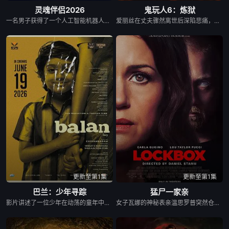
灵魂伴侣2026
鬼玩人6：炼狱
一名男子获得了一个人工智能机器人，以应对刚刚去世的妻子的去世。 为了创造一个真正有知觉的伴侣，他无意中把一个无害的爱情机器人变成了一个致命的灵魂伴侣。
爱丽丝在丈夫骤然离世后深陷悲痛，受邀前往公婆的乡间庄园暂住，试图和丈夫的家人互相慰藉，一同走出丧亲的阴霾。可入住没多久，诡异状况便接连爆发，庄园里怪事频发，身边的亲人举止日渐反常。很快，恶灵诅咒席卷整座宅邸，身边的人一个接一个被侵蚀异化，变成面目焦黑、嗜血狂暴的死徒。她逐渐发现，当年婚礼上许下的婚姻誓言并未随丈夫的死亡消散，反而成了缠绕整个家族的恶灵契约。被困在庄园里的她，必须在亲人彻底沦陷前，在遍地死徒的绝境里拼杀求生。
更新至第1集
更新至第1集
巴兰：少年寻踪
猛尸一家亲
影片讲述了一位少年在动荡的童年中长大，母亲又突然失踪后，他踏上了寻母之旅。这不仅是对母亲下落的追寻，更是他探寻身世真相、寻求内心释怀的过程。
女子瓦娜的神秘表亲温思罗普突然仓皇登门，身后还跟着一个来自异界的危险实体，对方如同附骨之疽，死咬着目标一路追杀而来。为了护住身世成谜的表亲，瓦娜赌上一切，将人藏进老宅深处的锁盒密室躲避追踪。可异界存在的力量远超常人认知，老宅的防线接连被突破，诡异异象在屋内不断蔓延。随着追杀步步紧逼，尘封多年的家族秘密也随之浮出水面，瓦娜要守住的早已不只是一条人命。