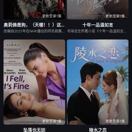
更新至第1集
更新至第1集
奥莉佛是狗，（天哪！！）这家伙电影版
十年一品温如言
改编自2021年在NHK播出的同名剧集，只有狭间县警鉴识科警犬组的训犬员青叶一平（池松壮亮 饰）能够看到自己的警犬搭档奥莉佛（小田切让 饰）是一个沉溺于烟酒和女色的中年大叔，穿着狗狗布偶装（在其他人眼里，他是一只普通的狗）。
书海沧生所著小说《十年一品温如言》电影版立项，故事讲述女孩温衡从江南小镇来到都市，在大院里，与少年言希及同样家世显赫的几个孩子相识相知，经十年成长，二人终成眷侣。欢瑞世纪打造，白一骢(网络剧《盗墓笔记》)编剧，此前曾消息称影视剧版《十年一品温如言》的结局将会在电影版中呈现。
更新至第1集
更新至第1集
坠落也无妨
陵水之恋