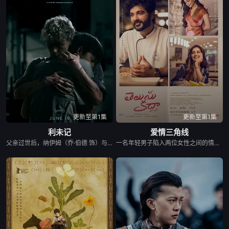
更新至第1集
更新至第1集
利未记
爱情三角线
父亲过世后，纳伊姆（乔·伯德 饰）与母亲（米娅·华希科沃斯卡 饰）搬到一座保守的宗教小镇，试图展开全新生活。在这里，他结识了俊美少年莱恩（史泰西·克劳森 饰），一段无法见容于世的恋情悄然萌芽。然而，当纳伊姆意外撞见莱恩与牧师之子亨特（杰瑞米·布莱维特 饰）难以启齿的秘密后，他因为心生嫉妒而揭发真相。亨特的父母随即请来驱魔师，企图透过驱逐同性欲望的仪式来“矫正”两人。没想到，这场仪式非但没有带来救赎，反而诱发出诡异的超自然力量。这股力量，会化身成受害者内心最渴望的人，利用最亲密的记忆，以及最深层的欲望逐步近逼，将爱化作最致命的恐惧。随着离奇事件接连发生，亨特惨遭杀害，莱恩也逐渐被这股神秘力量侵蚀。为了拯救挚爱，纳伊姆试图向警方求助，却没人相信他的说词，两人的禁忌恋情更因此曝光。当眼前的人可能是最深爱的人，也可能是最可怕的魔魇，纳伊姆必须在爱与恐惧之间，...
一名年轻男子陷入两位女性之间的情感三角恋，迫使他面对关于人际关系、家庭纽带以及自身身份的深刻问题。