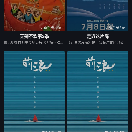
更新至第12集
更新至第5集
无辣不欢第2季
走近这片海
腾讯视频自制美食纪录片《无辣不欢》第二季，以&quot;辣&quot;为情绪钥匙，从个人感受延伸至社会群像，深入探寻这款当代&quot;情绪释放器&quot;如何一辣解千愁。本季我们再次出发，走遍辣域多地，用火辣风味串联市井日常与人间温情，描摹国人豁达热烈、向阳而生的生活本色。
《走进这片海》是一部海洋文化纪录片，节目特邀诺贝尔文学奖得主莫言题写片头，由广东省作家协会主席谢有顺担任总策划，并邀请刘亮程、麦家、于坚、李修文、许知远等知名作家参与录制。拍摄期间，作家们分赴福建沿海各地，围绕海洋历史、渔业生产、民间信仰、海岛生活、海洋饮食等主题，深入渔村、码头、海岛及各类民俗场所，以文学视角观察并呈现福建海洋文化的多元面貌。