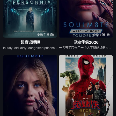
更新至第1集
更新至第1集
超意识睡眠
灵魂伴侣2026
In Italy, old, dirty, congested prisons full of violence and abuse are a dim and distant memory. Now prisoners serve their sentences in a state of deep sleep which renders them inoffensive and has drastically reduced reoffending rates. Hypersleep is an efficient, economically viable and reliable system. That is, until the day when David Damiani (Stefano Accorsi), a psychologist charged with monitoring prisoners’ mental states, finds himself faced with a prisoner about whom all information has been lost. It’s an unexpected event which triggers a chain of unforeseeable event, forcing David to face up to the ghosts of his very own past.
一名男子获得了一个人工智能机器人，以应对刚刚去世的妻子的去世。 为了创造一个真正有知觉的伴侣，他无意中把一个无害的爱情机器人变成了一个致命的灵魂伴侣。