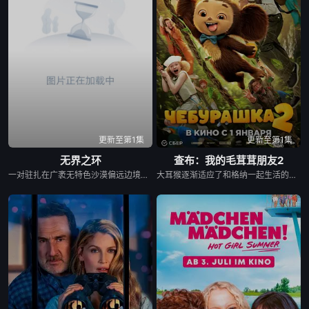
更新至第1集
更新至第1集
无界之环
查布：我的毛茸茸朋友2
一对驻扎在广袤无特色沙漠偏远边境的敌军士兵在忘记边境的哪一边是哪一边后，陷入了深深的迷失方向状态。当他们努力应对自己的身份、忠诚和荒谬的处境时，他们的孤立慢慢让位于一场深不可测的噩梦，这将模糊朋友和敌人之间的界限。
大耳猴逐渐适应了和格纳一起生活的日子，在日常相处中，他展现出越来越强的独立意识，也会像所有成长中的孩子一样，时不时闹出些调皮捣蛋的小状况。一人一猴的小镇生活平静又幸福，充满了细碎的欢乐与温暖。直到一场非同寻常的意外事件突然降临，彻底打破了他们安稳的日常，也让所有人的生活轨迹发生了翻天覆地的变化，一场全新的冒险就此拉开序幕。