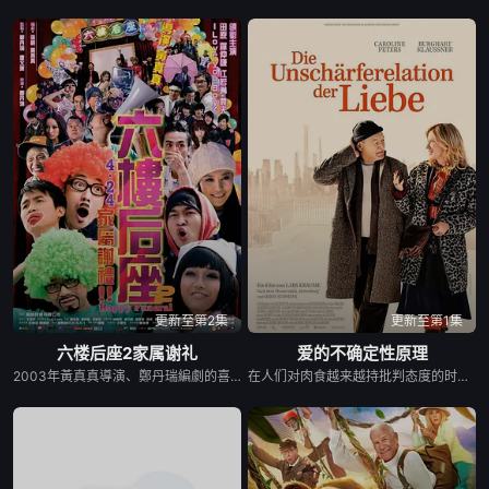
更新至第2集
更新至第1集
六楼后座2家属谢礼
爱的不确定性原理
2003年黃真真導演、鄭丹瑞編劇的喜劇《六樓后座》拍出香港新一代的愛情面面觀，其中「Truth orDare」大膽遊戲更表達時下年青人對於感情所體會的各種形態，創出票房之餘，又引起不俗的回響。2008年，黃真真新作《六樓后座2家屬謝禮》以全新的青春偶像上陣，由江若琳、田原、羅仲謙、鄭融，以及組合農夫、I Love YouBoyz及來自台灣的棒棒堂，以殯儀眾生相為主題及純粹的喜劇手法，去表達年輕人青春活潑的一面。 同樣在六樓后座發生的故事，藝術乞丐 Kay(田原飾)、無腦記者阿之(江若琳飾)、世界仔彭爺(少爺占飾)、電視台傻仔BonBon(Donald飾)與未紅先衰的Hip-hop組合「農夫」(農夫飾)同一屋簷下，除了包租婆Suzy(侯煥玲飾)仍抱有夢想之外，其他年青人只憧談戀愛及搵快錢。一天，這班年青人想出「開心喪禮」的殯儀服務，找來殯儀館一哥萬生 (曾志偉飾)投資，結果誤打誤撞之下，他們找到人生的道理…… 片中女角之一江若琳擺脫玉女形象，角色性格為不拘小節的男仔頭，與羅仲謙飾演的戇直古惑仔為情侶兼有親嘴戲。而農夫以真正的身份，在片中自嘲為一對未被人認識的Hip-hop組合，與首次全隊在大銀幕客串演出的台灣當紅偶像組合棒棒堂，在溜冰場上玩「Truth orDare」，形成莫大的對比。此外，《六樓后座》的林嘉欣、盧巧音、周俊偉和森美也亮相，為這場續作《家屬謝禮》打氣。 導演︰黃真真 Director: Wong Chen Chen 五年前，后座玩 Truth or Dare 玩到通街都係。五年後，誠實大膽巳經 OUT，虛擬 Online 先叫潮；愛情已經 Out，搵錢先係 Yeah； 今日后座除了包租婆 Suzy 仍有夢想、妄想、理想之外，剩下就是一班喪想搵錢的無夢青年： 藝術乞丐 Kay（田原）、無腦記者阿之（江若琳）、走精面之王彭爺（阿占）、電視台傻仔 Bon Bon（Donald）、未紅先衰的hip hop組合「農夫」（農夫）及戇直古惑仔羅仲謙。搵錢最緊要係橋。眾人以錢為首，千橋我有。大無畏！無所謂！我們有的是青春與百無禁忌！賣屎賣命賣生賣死賣友求榮，年青人，賺了一屁股傷痕！ 最後…殯儀館一哥萬生 (曾志偉) 與 Susy 出場夾手夾腳教大家點樣賺大錢…
在人们对肉食越来越持批判态度的时代，做一名屠夫并不容易。如果你还是一个敏感的音乐爱好者和知识分子，在这个行业里则更加艰难，这就是寡言少语的亚历山大（布尔格哈特·克劳斯纳 饰）的遭遇，他给自己制定了严格的规则，以便让自己的生活有所支撑。有一天，一个女人向他搭讪，她叫格雷塔（卡罗琳·彼得斯 饰）。她是混乱的、邋遢的、狂野的——简直是不可预测的。她对真相也不太在意。两个人再也没有比这更不同了。两个碰撞、相互吸引、相互排斥的粒子，一段细腻的爱情故事开始展开。格雷塔全身心地投入，而亚历山大则保持着克制甚至抵触。他从来没有想过自己会遇到这样的事情……