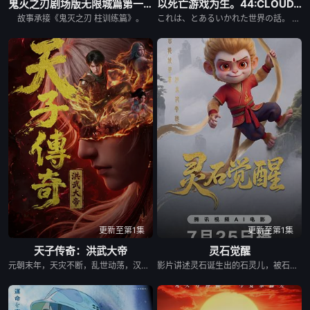
鬼灭之刃剧场版无限城篇第一章猗窝座再来
以死亡游戏为生。44:CLOUDY BEACH
故事承接《鬼灭之刃 柱训练篇》。
これは、とあるいかれた世界の話。 プレイヤーネーム 幽鬼 職業 殺人ゲームのプロフェッショナル。 プレイヤーの生存率が極端に減少するジンクス 三十の壁 を乗り越え、 幽鬼は歩き続ける。 死が隣り合わせのゲーム。続いて挑むは絶海の孤島。 そこに集められたのは8人のプレイヤー。幽鬼が見知った熟練者も、 中にはいた。 ゲーム クラウディビーチ 。 壁を越えた先には、壁を越えた人しかいない。 彼女は今日も、死亡遊戯で飯を食う。
更新至第1集
更新至第1集
天子传奇：洪武大帝
灵石觉醒
元朝末年，天灾不断，乱世动荡，汉人饱受异族压迫，天下苍生苦盼明主。上古神器天翔五灵突然现世，江湖传言 “得五灵者，得天下”。一时间，明教、白莲教等武林势力纷纷出动，争夺至宝。大元朝廷为稳固江山，派出精锐铁骑十三翼，一面残酷镇压反元义军，一面全力追查五灵下落。就在这风雨飘摇的乱世之中，一代新天子悄然崛起，一场席卷天下、改写王朝命运的夺鼎争霸，就此拉开序幕。
影片讲述灵石诞生出的石灵儿，被石矶娘娘收养。哪吒误伤石矶徒弟，太乙真人偏袒哪吒，锁住石矶。石灵儿为救母学艺，却卷入太白金星的阴谋。最终石灵儿自我觉醒，和族人同心协力打破天罗地网，拯救族人的英雄之旅。