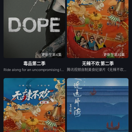
更新至第4集
更新至第12集
毒品第二季
无辣不欢 第二季
Ride along for an uncompromising look at the lives of those who sell, use and wage a war on drug
腾讯视频自制美食纪录片《无辣不欢》第二季，以"辣"为情绪钥匙，从个人感受延伸至社会群像，深入探寻这款当代"情绪释放器"如何一辣解千愁。本季我们再次出发，走遍辣域多地，用火辣风味串联市井日常与人间温情，描摹国人豁达热烈、向阳而生的生活本色。