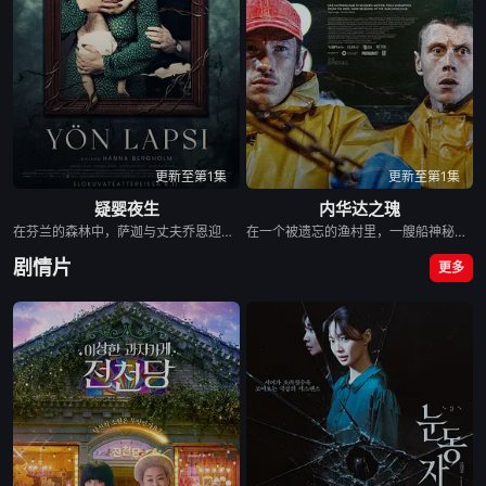
更新至第1集
更新至第1集
疑婴夜生
内华达之瑰
在芬兰的森林中，萨迦与丈夫乔恩迎来了为人父母的新篇章。然而萨迦的喜悦被一股令人发寒的疑惧笼罩——她对新生儿产生了不为人知的猜疑，而乔恩对此一无所知。随着她独自面对这令人不安的真相，夫妻间的裂痕悄然滋生。
在一个被遗忘的渔村里，一艘船神秘地出现在旧港口。“内华达之瑰”号三十年前曾全员遇难，如今再次归来。对于为数不多还记得它的人来说，这是一个预兆。也许只有再次出海，才能带回这个破败村落的好运。尼克为了养家糊口，决定在船上工作；同时，新来的利亚姆加入了船员，试图逃离自己的过去。他们出海，成功归港，但情况却不对劲。他们似乎回到了过去，村民们像迎接原始船员一样欢迎他们。
剧情片
更多