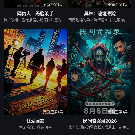
更新至第1集
更新至第1集
网内人：无脸杀手
异林：秘境寻踪
该片改编自香港推理小说家陈浩基的知名小说《网内人》，讲述了私家侦探与委托人联手追查网络杀手的故事。
西南边陲的异林流传着“山神之眼”的恐怖传说，生物系学生苏瑶与同学进山科考，却因遭遇飓风来袭而失联。救援副队长陈霖奉命带队深入丛林，一路用科学知识破解神秘现象。最终，众人赶在飓风肆虐前救下科考队，并意外揭开了“山神之眼”的真相······
更新至第1集
更新至第1集
让爱回家
民间奇案录2026
暂无简介，敬请期待
患有妄想症的警察张天盛遇上一起离奇的神像杀人事件，勘案过程中，牵引出“婴胎报仇”，“娘娘索命”等一连串妖异事件，张天盛虽被种种诡怪幻象阻碍，却坚信这是藏在迷信后的人为诡计，勇于向封建传统宣战，敢于破除流传已久的迷信糟粕，最终，在战胜妄想症的同时，成功还原真相，伸张正义。