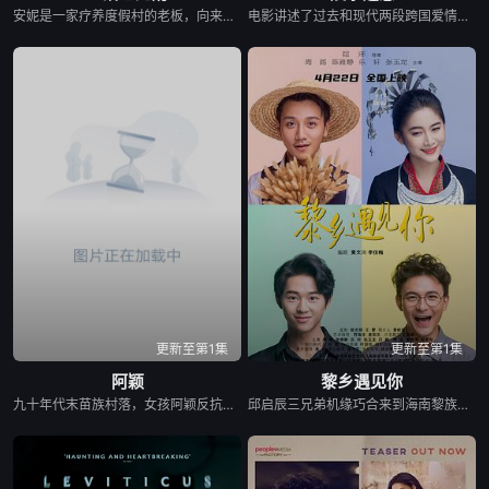
安妮是一家疗养度假村的老板，向来对人处处设防。当她遇见那位名叫奇克斯的脱俗女子后，原本被牢牢掌控的生活，开始以一种最治愈的方式分崩离析。
电影讲述了过去和现代两段跨国爱情故事，一个爱情是讲俄罗斯芭蕾舞演员丽莎和海南陵水青年陈岸的爱情，另一段爱情通过画外音读信的方式，讲述了五十年代丽莎的爷爷（苏联专家）和海南女大学生李海燕的悲剧爱情故事。
更新至第1集
更新至第1集
阿颖
黎乡遇见你
九十年代末苗族村落，女孩阿颖反抗包办婚姻出逃，和心上人三宝相恋，却被继父强迫许配给表弟浩楠。订婚当日，阿颖在三宝妹妹阿布帮助下，和三宝逃离村庄到城里谋生。多年后二人携孩子返乡，继父悔悟，重病浩楠道歉，最终二人在村中成婚，安稳度日。
邱启辰三兄弟机缘巧合来到海南黎族红山村，对美若天仙的黎族姑娘阿雅一见钟情。为博得阿雅的欢心，三人绞尽脑汁却闹出了一出又一出让人啼笑皆非的闹剧。为表决心，邱启辰三兄弟正式踏上黎乡创业之路，希望带领黎族村走出贫困……