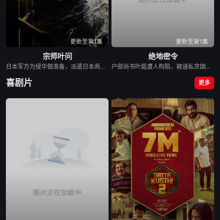
更新至第1集
更新至第1集
宗师叶问
绝地密令
日本军方为侵华做准备，派遣日本商会进驻广州，一面贿赂军阀，收集情报，成立杀手组织暗杀反日人士，一面走私鸦片，大肆敛财，叶问继任佛山警察局侦缉队队长，立案侦查，本以为依靠法律可以匡扶正义，却遭受上级和日本商会的打压，叶问只能晚上化身黑衣侠维持正义，然而日本商会已然发现叶问身份，布下天罗地网......
户部尚书叶庭遭人构陷，被诬私贪国库银两，身陷囹圄在即，叶庭急召其子叶护相见。叶护心知父亲蒙冤，却无力翻案，只得冒险护送父亲逃亡。途中一行人遭都尉率人追杀，为保父亲平安出城，叶护假扮都尉掩人耳目。历经几番波折，父亲的沉冤终得渐次昭雪。
喜剧片
更多