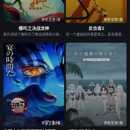
更新至第1集
更新至第1集
哪吒之决战龙神
反击者2
影片讲述了哪吒为了救出活祭的小孩，杀死龙三太子。因而惹怒了龙神，被龙神所伤，断掉一臂。最终在太乙真人的帮助下，塑莲藕手臂，提升“离火印”实力，最终击败龙神，拯救陈塘关，战胜邪恶的故事。 (电审动字[2021]第20号)
在一个虚拟的外星星球上，反击者是一个专业的商业机器人拳击运动员，他在不锈钢教练的培养下，击败了糖铁机器人，赢得了一次商业比赛
更新至第1集
更新至第1集