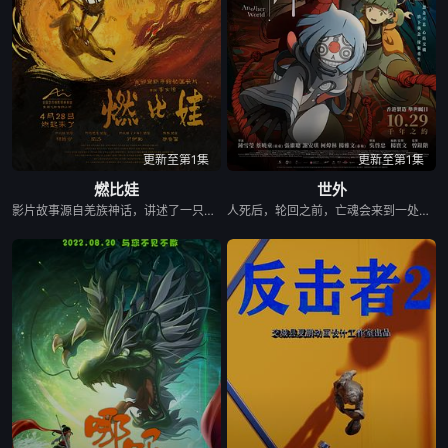
更新至第1集
更新至第1集
燃比娃
世外
影片故事源自羌族神话，讲述了一只被人类抚养长大的猴子，追寻母亲阿勿巴吉（周迅 配音）的足迹，踏上神山探寻“温暖”之谜的旅程。他在“恐惧之兽”口中夺取火种，烈焰焚身，褪去毛发，涅槃成人。
人死后，轮回之前，亡魂会来到一处奇异之地——“世外”。灵守日复一日引领亡魂去投胎，直至一天，灵守小鬼遇上了不愿转世的小妹，让不懂人类情感的小鬼看到了不再一样的“世外”。 在带领小妹转世的路途上，小鬼揭示了她前世的遗憾，亦触发了难以逆转的诅咒——若小妹完全被忿恨支配，不论世外、人间，将与她一同灰飞烟灭…… 为了小妹，小鬼得到天女的允许，与武功高强的黑天踏上横跨千年的征途，纵然在路上危机四伏，他仍不惜多次舍身相救，只为了小妹能忘记过去的伤痛，并原谅自己，一身轻盈，走上轮回转世之路……