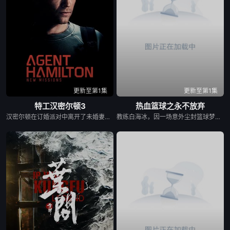
更新至第1集
更新至第1集
特工汉密尔顿3
热血篮球之永不放弃
汉密尔顿在订婚派对中离开了未婚妻，但他内心仍然渴望过正常生活。一名科学家被绑架，重要信息面临泄露风险。汉密尔顿决定返回未婚妻身边，并计划未来，但在那之前，他必须执行一项越来越危险的任务，即前往立陶宛-白俄罗斯边境对抗恐怖分子。
教练白海冰，因一场意外尘封篮球梦。为完成病危师兄的嘱托，他接手一支被嘲为“无胜利队”的业余球队。当一群问题少年遇上背负阴影的教练，他们面对的是强队的碾压与全网的嘲讽。但这次，他们选择用血汗撕掉废物的标签。当终场哨响，奇迹只属于永不放弃的人。