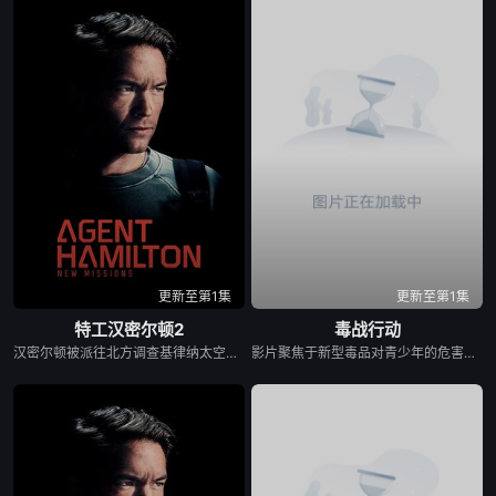
更新至第1集
更新至第1集
特工汉密尔顿2
毒战行动
汉密尔顿被派往北方调查基律纳太空项目的间谍行为，同时发现有人从瑞典窃取秘密武器材料。他被调至布鲁塞尔担任国防部长保镖，而叛乱分子计划在欧盟峰会期间进行暴力行动。
影片聚焦于新型毒品对青少年的危害，对社会秩序的破坏为主题，旨在通过电影让观众意识到毒品的可怕，着重塑造了缉毒警察在危险环境中坚守岗位，与毒贩斗智斗勇的过程，传递出对他们牺牲精神和责任感的敬意，凸显禁毒斗争的艰难与伟大。