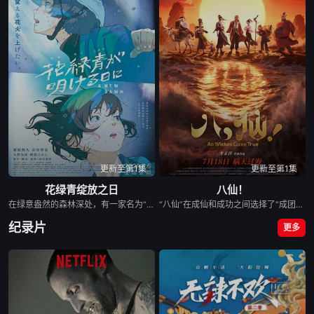
更新至第1集
更新至第1集
花绿青绽放之日
八仙！
在绿意盎然的森林深处，有一家名为“带刀烟火店”的烟花工厂，因小镇重新开发，该工厂被迫面临拆迁，带刀敬太郎已经在这里坚持了四年，代替失踪的父亲，专注于制作被称为“幻之烟花”的＜守破离＞，希望将其完成。另一边，住在东京的青梅竹马薰，因过去发生的一起事件离开了家乡，然而在拆迁最后期限的前一天，薰拜访了带刀家，两人再次相遇，并制定了一项令人震惊的计划以揭开失落烟花的秘密，而这一切的关键，竟是那美丽的蓝色颜料“花绿青”。
“八仙”在成仙和成功之间选择了“成团”，在搞钱和搞事业之间选择了“搞事情”？！吕洞宾、钟离权带队，集结何仙姑、铁拐李、韩湘子、曹国舅、蓝采和与张果老，八个身份各异的凡人因不同机缘稀里糊涂凑在了蓬莱仙境，有人临时起意有人开团秒跟，开起道观过足了“神仙”瘾！面对蓬莱百姓主打一个“有求必应”，草台班子的外壳下却暗藏着“瞒天过海”的胆识。怎料一个惊天阴谋正悄咪咪朝他们砸过来，这场啼笑皆非的奇幻之旅，最终会走向何处呢？ 影片以家喻户晓的传统民间故事“八仙过海”为灵感进行创作。
纪录片
更多