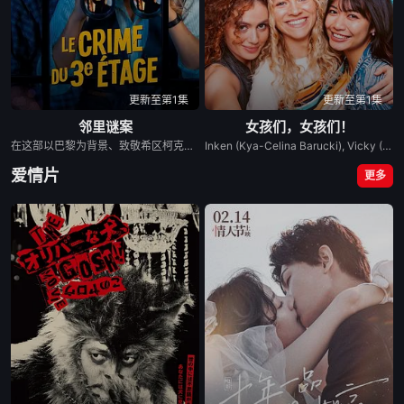
更新至第1集
更新至第1集
邻里谜案
女孩们，女孩们！
在这部以巴黎为背景、致敬希区柯克的影片中，一位犯罪小说作家和他的电影教授搭档陷入了一场真实的谜案之中。他们开始怀疑他们的邻居可能犯了谋杀罪。这部影片巧妙地融合了各种类型元素，如滑稽的风格、机智的幽默和怀旧的刺激感，效果十分出色。
Inken (Kya-Celina Barucki), Vicky (Julia Novohradsky) und Lena (Nhung Hong) sind beste Freundinnen und haben ein gemeinsames Ziel: den ersten Orgasmus. Die selbstbewusste Inken versucht dabei, ihrer Rivalin Cheyenne (Zoë Pastelle Holthuizen) nachzueifern und wartet ungeduldig auf den Höhepunkt mit ihrem Freund Tim (Jason Klare). Lena hingegen sammelt den Mut, ihren Schwarm Nick (Jamie Lee Williams) anzusprechen, während Vicky einen kleinen Umweg macht und statt Erfüllung zunächst einen Vaginalpilz einfängt. Neben diesen Abenteuern wird die Freundschaft der drei durch Geheimnisse auf die Probe gestellt, Inkens bester Freund Flin (Yoran Leicher) will nicht länger in der Friendzone feststecken, und ihr Vater Gero (Henning Baum) startet eigene romantische Eskapaden. Als dann noch ein unerwartetes Erlebnis mit einem Fahrrad für Inken alles verändert, nehmen die Ereignisse ihren Lauf.
爱情片
更多