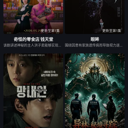
更新至第1集
更新至第1集
奇怪的零食店 钱天堂
眼眸
该剧讲述神秘的主人洪子卖能够实现人们愿望的神秘零食，以及人们来到那里展开一段魔法般的故事。
围绕因患有家族遗传病而导致视力逐渐丧失的摄影师瑞真展开。在面对跨越视力障碍、好不容易成为陶艺家却离奇身亡的双胞胎妹妹瑞音时，瑞真孤身一人踏上了挖掘死亡真相的道路，并在黑暗的边缘与隐藏的真相正面交锋。申敏儿在片中一人分饰两角。