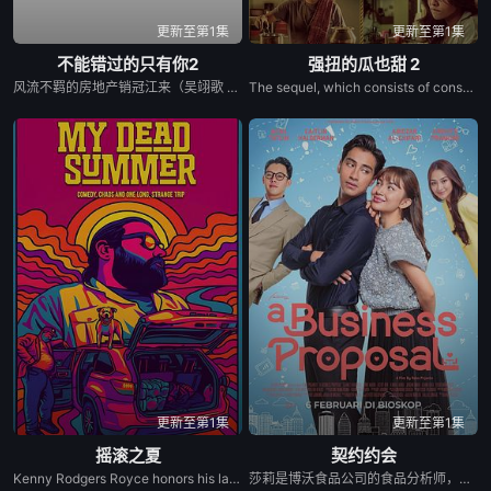
更新至第1集
更新至第1集
不能错过的只有你2
强扭的瓜也甜 2
风流不羁的房地产销冠江来（吴翊歌 饰），为利益化身“深情画家”，步步为营接近倔强女医生李梦（李萌萌 饰）。他算计利益得失，她却赌上了余生信任，他们之间，连错过都像一场预谋。一场以利益为起点的相遇，却让他在这段关系中动了真心，在情感与利益中疯狂撕扯。当真相被揭开时，这场以欺骗开场的相遇，能否在真心面前低头？是选择放手，还是为爱再赌一次？
The sequel, which consists of consecutive events following the film Gatta Kusthi (2022).
更新至第1集
更新至第1集
摇滚之夏
契约约会
Kenny Rodgers Royce honors his late mother&#39;s legacy by following Dead and Company&#39;s final tour with his film crew, dog Lily Pad, and ex-hippy stepfather-documenting every wild moment along the way for his blog.
莎莉是博沃食品公司的食品分析师，如今陷入财务困境，她答应为挚友雅斯敏牵线搭桥，为她安排相亲。原来，雅斯敏的约会对象是乌塔玛，博沃食品公司的继承人，名声赫赫。乌塔玛本人也是在祖父博沃的坚持下才答应了相亲。乌塔玛要求莎莉继续这场相亲闹剧，以克服艾扬·博沃坚持要撮合的麻烦。现在，莎莉必须设法解决家庭经济问题，隐瞒自己博沃食品公司员工的身份，并成为乌塔玛的约会对象。