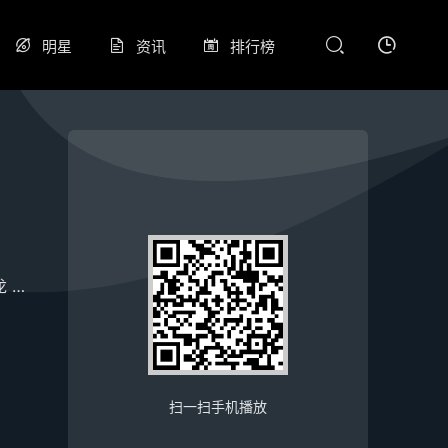
明星
资讯
排行榜
龙
李宇春
李昊
林奕匡
梁咏琪
王栎鑫
王菀之
邵子恒
扫一扫手机播放