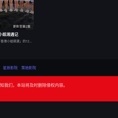
更新至第2集
小姐湘遇记
新一屆(2026年)「香港小姐競選」的12位佳麗於湖南之旅分成三個小組，分別向「師姐」馮盈盈、黃嘉雯、陳懿德請教選美心得。 佳麗們會換上華麗漢服，在南岳里廟會民俗主題美食文化街區打卡爭艷；再穿著旗袍到著名地標「1944小鎮」參與巡遊；縱返到民宿稍歇，也會做好穿泳衣的準備踏入Q A環節。 長沙、衡陽還有更多景點，有待眾佳麗一一發掘，跟老師學習湘繡技巧；而刺激的激流漂流體驗，同樣在這趟旅程的行程列表之中。
星辰影院
策驰影院
知我们，本站将及时删除侵权内容。