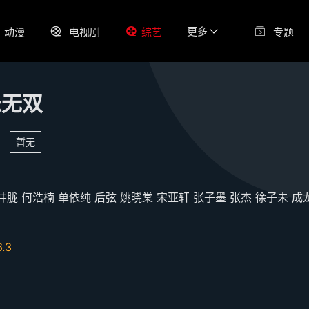
更多
动漫
电视剧
综艺
专题
乐无双
暂无
井胧
何浩楠
单依纯
后弦
姚晓棠
宋亚轩
张子墨
张杰
徐子未
成
6.3