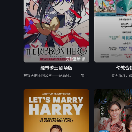
更新至第1集
缎带骑士 剧场版
伦敦合
被毁灭的王国公主——萨菲娅。 灾厄“内尔伽勒”夺走了她故乡希尔弗兰的一切，她在绝望的尽头，抵达了戈尔德兰。 她怀抱着过往，在人们的温柔相待中，开始觅得一丝微小的希望。 然而，仿佛是为了嘲弄这份平静的日常，灾厄“内尔伽勒”再度降临。 曾将故乡化为灰烬的绝望，如今又要夺走这片土地的光芒。 ——已经，不会再失去任何东西。也不会让任何人失去。 少女拂去悲伤的泪水，执剑而起。 这是一个系上缎带、决心反抗命运的，属于一位英雄的故事。
暂无简介，