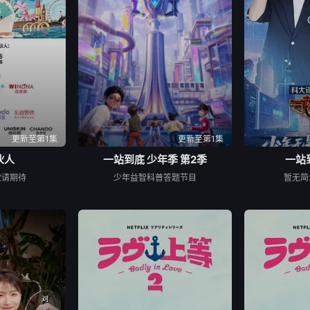
更新至第1集
更新至第1集
伙人
一站到底 少年季 第2季
一站
敬请期待
少年益智科普答题节目
暂无简