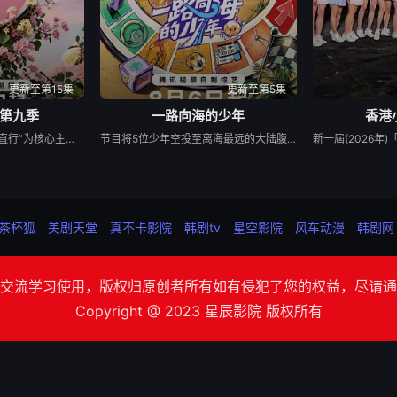
更新至第15集
更新至第5集
第九季
一路向海的少年
香港
节目以“坦荡心动，爱意直行”为核心主题，聚焦真诚直白的新式恋爱，告别无效拉扯，走进心动小屋，见证单身青年之间萌生的浪漫情愫。
节目将5位少年空投至离海最远的大陆腹地，他们只有一辆车和一车椰子们，通过在途径补给站完成挑战任务，获取里程盲盒，一路向海，最终解锁终极目标地。这不仅是档公路远行节目，更是一场积蓄力量奔赴山海，在实践中探寻与体验的少年成长旅行真人秀。
茶杯狐
美剧天堂
真不卡影院
韩剧tv
星空影院
风车动漫
韩剧网
交流学习使用，版权归原创者所有如有侵犯了您的权益，尽请通
Copyright @ 2023 星辰影院 版权所有