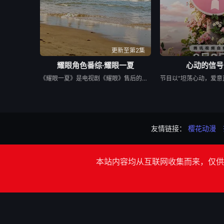
更新至第2集
耀眼角色番综·耀眼一夏
心动的信号
《耀眼一夏》是电视剧《耀眼》售后的毕业角色番综，由关晓彤、李昀锐、毛俊杰、边天扬、王翰闻、高秋梓原班主演齐聚录制。扎扎亭的老朋友们陆续回来，大家一起笑闹，一起为那场筹备已久的毕业联欢晚会亮灯开场。两天一夜，从二人的精心准备到众人相聚——这场迟来的重聚，终于让那个夏天有了最耀眼的收尾。
友情链接：
樱花动漫
本站内容均从互联网收集而来，仅供