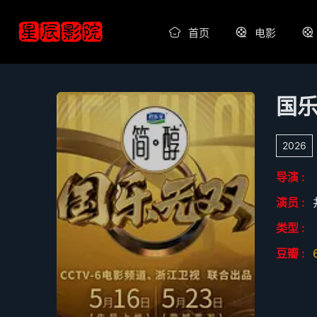
首页
电影
国
2026
导演 :
演员 :
类型 :
豆瓣 :