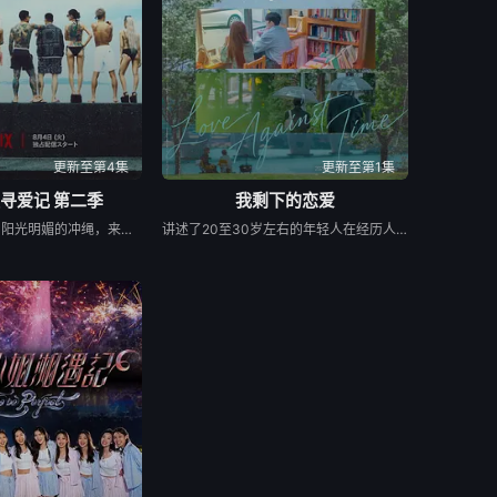
更新至第4集
更新至第1集
寻爱记 第二季
我剩下的恋爱
本季将舞台搬到了阳光明媚的冲绳，来自日本各地的暴走族与不良男女齐聚新学校。他们将带着各自复杂的过去在海边展开共同生活，不仅直面碰撞的火花与羁绊，也在真挚的恋爱中寻求“人生重启”的蜕变。
讲述了20至30岁左右的年轻人在经历人生终点后，寻找真爱的故事。