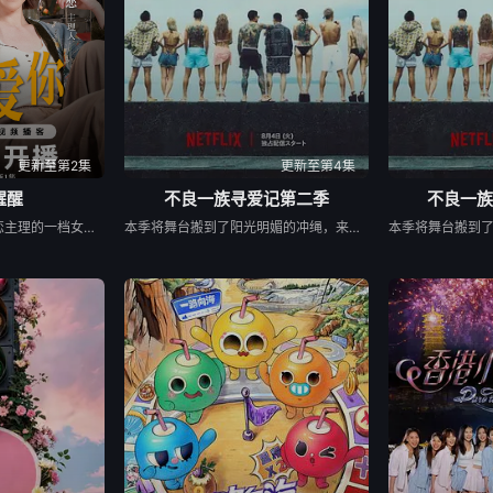
更新至第2集
更新至第4集
醒醒
不良一族寻爱记第二季
不良一族
《姐姐快醒醒》是由刘恋主理的一档女性向视频播客节目，每期邀请一位有故事女性嘉宾来到刘恋家中，展开轻松、真实的朋友式对谈。节目围绕成长、关系、职场、情绪与人生选择等话题，呈现不同女性在聚光灯之外鲜活、有共鸣的一面。
本季将舞台搬到了阳光明媚的冲绳，来自日本各地的暴走族与不良男女齐聚新学校。他们将带着各自复杂的过去在海边展开共同生活，不仅直面碰撞的火花与羁绊，也在真挚的恋爱中寻求“人生重启”的蜕变。