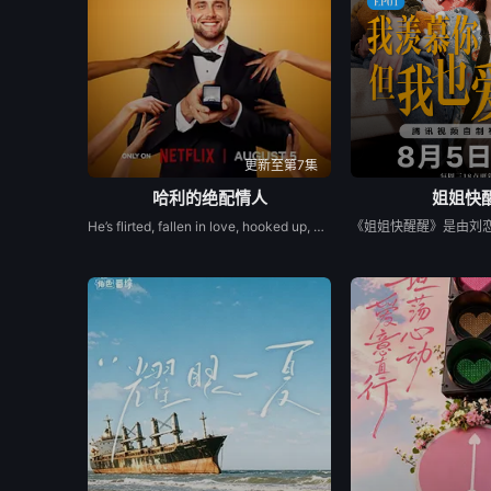
更新至第7集
哈利的绝配情人
姐姐快
He’s flirted, fallen in love, hooked up, and broken up. He’s even proposed with a candy ring. But now, in the new series Let’s Marry Harry, Harry Jowsey’s ready for the real thing. After traveling all across the Netflix Reality Universe in search of his soulmate (see: Too Hot to Handle and Perfect Match as evidence), Jowsey will date a new pool of potential matches in hopes of ...