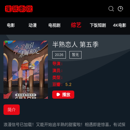
综艺
电影
动漫
电视剧
下饭短剧
4K电影
半熟恋人 第五季
2026
暂无
导演 :
演员 :
类型 :
豆瓣 :
5.2
播放
简介
浪漫信号已加载！又能开始追半熟的甜蜜啦！相遇即是惊喜，有试探