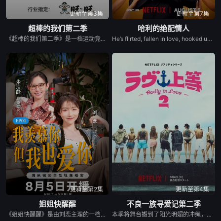
更新至第3集
更新至第7集
20260730(第9期加更下)
20260731(第9期陪看)
20260803(第1期番外上)
超棒的我们第二季
哈利的绝配情人
《超棒的我们第二季》是一档运动竞技成长类真人秀，集结多位棒球少年，以多维度考核争夺席位，层层比拼后选拔9位少年锁定首发，与强队对决。全程记录少年们从独自拼搏到凝聚团魂的成长，打造兼具竞技性与观赏性的青春成长纪实。
He’s flirted, fallen in love, hooked up, and broken up. He’s even proposed with a candy ring. But now, in the new series Let’s Marry Harry, Harry Jowsey’s ready for the real thing. After traveling all across the Netflix Reality Universe in search of his soulmate (see: Too Hot to Handle and Perfect Match as evidence), Jowsey will date a new pool of potential matches in hopes of ...
20260803(第10期上纯享)
更新至第2集
更新至第4集
姐姐快醒醒
不良一族寻爱记第二季
《姐姐快醒醒》是由刘恋主理的一档女性向视频播客节目，每期邀请一位有故事女性嘉宾来到刘恋家中，展开轻松、真实的朋友式对谈。节目围绕成长、关系、职场、情绪与人生选择等话题，呈现不同女性在聚光灯之外鲜活、有共鸣的一面。
本季将舞台搬到了阳光明媚的冲绳，来自日本各地的暴走族与不良男女齐聚新学校。他们将带着各自复杂的过去在海边展开共同生活，不仅直面碰撞的火花与羁绊，也在真挚的恋爱中寻求“人生重启”的蜕变。