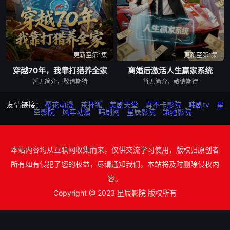
更新至第1集
更新至第1集
穿越70年，我靠打猎养全家
离婚后激活人生赢家系统
暂无简介，敬请期待
暂无简介，敬请期待
友情链接：
樱花动漫
茶杯狐
美剧天堂
真不卡影院
韩剧tv
星
空影院
风车动漫
韩剧网
星辰影院
策驰影院
本站内容均从互联网收集而来，仅供交流学习使用，版权归原创者
所有如有侵犯了您的权益，尽请通知我们，本站将及时删除侵权内
容。
Copyright @ 2023 星辰影院 版权所有