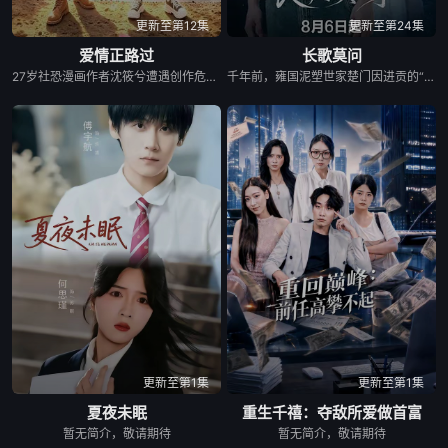
更新至第12集
更新至第24集
爱情正路过
长歌莫问
27岁社恐漫画作者沈筱兮遭遇创作危机与健康难题，身心陷入低谷，独自前往昆明开启告别之旅。途中她遇见热忱善良的彝族巴士司机木萨，春城美景、浓郁民族风情与木萨长久的陪伴，慢慢抚平她内心阴霾，唤醒创作灵感。她以二人相遇为蓝本创作漫画《爱情正路过》，在现实与笔下故事交织间完成自我救赎。剧集融合彝绣、扎染等云南非遗，聚焦心理困境、职业焦虑等现实话题，跳出俗套甜宠叙事，传递自愈重生的力量，入选“跟着微短剧去旅行”推荐剧目。
千年前，雍国泥塑世家楚门因进贡的“十二生肖”离奇流血炸裂，惨遭满门流放，楚父以死鸣冤。楚家大小姐楚梓鸢带着滔天恨意，在屠刀落地的瞬间，灵魂跨越千年，附身到了与她容貌一模一样的女大学生——楚长歌的身上。命运的齿轮再次转动... &nbsp; &nbsp; &nbsp; &nbsp; &nbsp; &nbsp; &nbsp; &nbsp; &nbsp; &nbsp; &nbsp; &nbsp; &nbsp; &nbsp; &nbsp; &nbsp; &nbsp; &nbsp; &nbsp; &nbsp; &nbsp; &nbsp; &nbsp; &nbsp; &nbsp; &nbsp; &nbsp; &nbsp; &nbsp; &nbsp; &nbsp; &nbsp; &nbsp; &nbsp; &nbsp; 重生后，她惊觉现任男友陈莫问竟与前世仇人南辰面貌如一。面对这张令她切齿又心动的“仇人脸”，楚梓鸢在复仇执念与现实温情间反复横跳，与陈莫问展开了一段亦敌亦友、极限拉扯的宿命羁绊。 &nbsp; &nbsp; &nbsp; &nbsp; &nbsp; &nbsp; &nbsp; &nbsp; &nbsp; &nbsp; &nbsp; &nbsp; &nbsp; &nbsp; &nbsp; &nbsp; &nbsp; &nbsp; &nbsp; &nbsp; &nbsp; &nbsp; &nbsp; &nbsp; &nbsp; &nbsp; &nbsp; &nbsp; &nbsp; &nbsp; &nbsp; &nbsp; &nbsp; &nbsp; &nbsp; 与此同时，围绕楚门遗作“泥塑坐虎”的夺宝大战爆发，各方势力意图夺取其中暗藏的密集《天工开物》。在阴谋环伺的全国泥塑大赛中，面对对手的投毒陷害与技术封锁，楚长歌与陈莫问最终放下成见，携手破局。他们利用硬核化学原理强势拆穿延续千年的“流血”骗局，在惊险的博弈中不仅守护了家族命脉，更揭开了当年背叛背后的深情真相。最终，这份执念化为大爱，楚门非遗技艺在两人的共同守护下，跨越千年焕发出全新生机。
更新至第1集
更新至第1集
夏夜未眠
重生千禧：夺敌所爱做首富
暂无简介，敬请期待
暂无简介，敬请期待