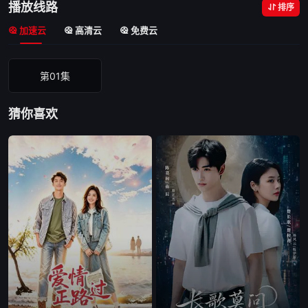
播放线路
排序
加速云
高清云
免费云
第01集
猜你喜欢