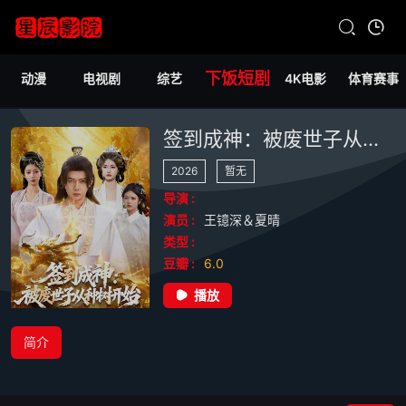
下饭短剧
动漫
电视剧
综艺
4K电影
体育赛事
签到成神：被废世子从种树开始
2026
暂无
导演 :
演员 :
王镱深＆夏晴
类型 :
豆瓣 :
6.0
播放
简介