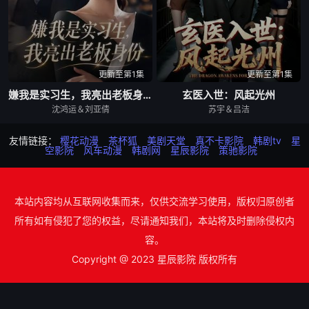
更新至第1集
更新至第1集
嫌我是实习生，我亮出老板身份
玄医入世：风起光州
沈鸿运＆刘亚倩
苏宇＆吕洁
友情链接：
樱花动漫
茶杯狐
美剧天堂
真不卡影院
韩剧tv
星
空影院
风车动漫
韩剧网
星辰影院
策驰影院
本站内容均从互联网收集而来，仅供交流学习使用，版权归原创者
所有如有侵犯了您的权益，尽请通知我们，本站将及时删除侵权内
容。
Copyright @ 2023 星辰影院 版权所有