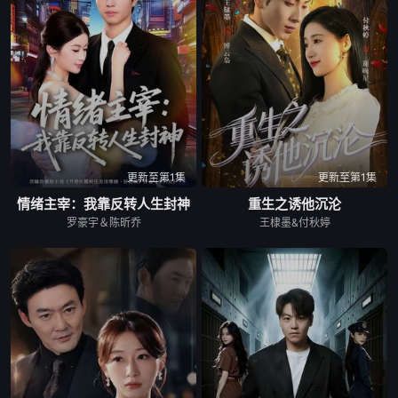
更新至第1集
更新至第1集
情绪主宰：我靠反转人生封神
重生之诱他沉沦
罗豪宇＆陈昕乔
王棣墨&付秋婷