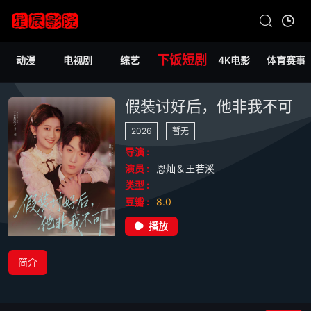
下饭短剧
动漫
电视剧
综艺
4K电影
体育赛事
假装讨好后，他非我不可
2026
暂无
导演 :
演员 :
恩灿＆王若溪
类型 :
豆瓣 :
8.0
播放
简介