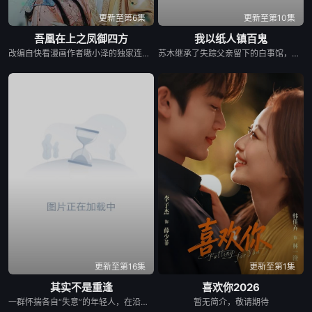
更新至第6集
更新至第10集
吾凰在上之凤御四方
我以纸人镇百鬼
改编自快看漫画作者嗷小泽的独家连载漫画《吾凰在上》。 现代少女奚圆（姜贞羽 饰）因意外踏入玄机界，继而卷入虎云国内乱的漩涡，身陷重重危机，而在一次次险象环生中，奚圆的真实身份逐渐浮出水面，她体内的凤凰神力也在机缘巧合下被激发觉醒。肩负整个玄机界安危的奚圆将个人的生死抛之脑后挺身而出，勇敢地向至高的神律挑战，并最终凭借自身的聪慧与坚韧守护了玄机界的苍生。
苏木继承了失踪父亲留下的白事馆，本想低调扎纸维生，却因一具流血的新娘纸人卷入了一场跨越十年的惊天阴谋。这纸人身上，竟贴着父亲消失前的绝命符箓。为了寻找父亲，苏木手持家传罗盘，独闯古镇鬼婚宴，掌扇招魂神棍。深陷租界纸域大楼，反杀吸血资本家。最终踏入生人勿近的封门村，揭开百人活尸背后的血泪冤案。随着三块罗盘碎片合一，当年的背叛者，父亲的结拜兄弟王叔现身夺宝。王叔布下万怨噬魂阵，欲将苏木炼成杀戮傀儡。生死关头，苏木觉醒苏家至高血脉，融合父亲残魂，引九霄神雷荡平邪祟。你以为苏家扎的是纸，不，扎的是这世间的公道。从此，苏木手持罗盘，行走阴阳，开启了一段热血又诡异的捉鬼传奇。
更新至第16集
更新至第1集
其实不是重逢
喜欢你2026
一群怀揣各自“失意”的年轻人，在沿海小城南安相遇相知，他们决心各展所长创办旅行社。他们以当地的特色人文与美食为引，用真诚与创意打动游客。尽管在创业路上笑料百出，但他们也渐渐褪去青涩，逐渐打响“成功旅行社”的品牌。从“冤家”互怼到甜蜜携手，“成功小分队”不仅在南安扎根了事业，更收获了惺惺相惜的友情与双向奔赴的爱情。
暂无简介，敬请期待