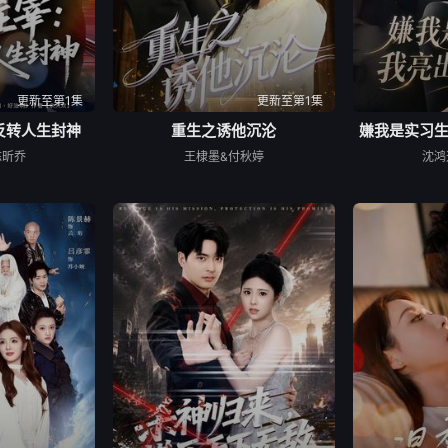
更新至第1集
更新至第1集
反转人生封神
重生之诱他沉沦
嫌我是实习
陈昕乔
王棣墨&付秋婷
沈鸿