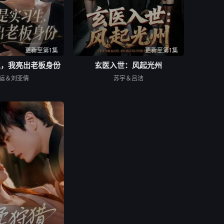
更新至第1集
更新至第1集
生，我亮出老板身份
玄医入世：风起光州
运＆刘亚倩
苏宇＆吕洁