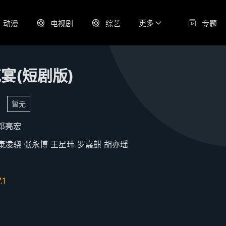
更多
动漫
电视剧
综艺
专题
宴(短剧版)
暂无
邓亮宏
康凌骁
张永博
王星玮
罗嘉麒
胡亦瑶
.1