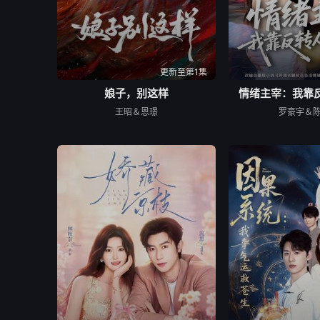
更新至第1集
娘子，别这样
情绪主宰：我靠
王昭＆恩璟
罗豪宇＆