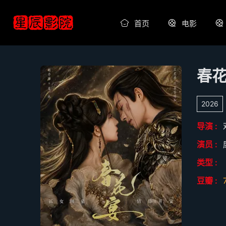
首页
电影
春花
2026
导演 :
演员 :
类型 :
豆瓣 :
7