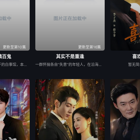
更新至第10集
更新至第16集
镇百鬼
其实不是重逢
喜欢
苏木继承了失踪父亲留下的白事馆，本想低调扎纸维生，却因一具流血的新娘纸人卷入了一场跨越十年的惊天阴谋。这纸人身上，竟贴着父亲消失前的绝命符箓。为了寻找父亲，苏木手持家传罗盘，独闯古镇鬼婚宴，掌扇招魂神棍。深陷租界纸域大楼，反杀吸血资本家。最终踏入生人勿近的封门村，揭开百人活尸背后的血泪冤案。随着三块罗盘碎片合一，当年的背叛者，父亲的结拜兄弟王叔现身夺宝。王叔布下万怨噬魂阵，欲将苏木炼成杀戮傀儡。生死关头，苏木觉醒苏家至高血脉，融合父亲残魂，引九霄神雷荡平邪祟。你以为苏家扎的是纸，不，扎的是这世间的公道。从此，苏木手持罗盘，行走阴阳，开启了一段热血又诡异的捉鬼传奇。
一群怀揣各自“失意”的年轻人，在沿海小城南安相遇相知，他们决心各展所长创办旅行社。他们以当地的特色人文与美食为引，用真诚与创意打动游客。尽管在创业路上笑料百出，但他们也渐渐褪去青涩，逐渐打响“成功旅行社”的品牌。从“冤家”互怼到甜蜜携手，“成功小分队”不仅在南安扎根了事业，更收获了惺惺相惜的友情与双向奔赴的爱情。
暂无简