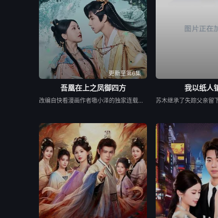
更新至第6集
吾凰在上之凤御四方
我以纸人
改编自快看漫画作者嗷小泽的独家连载漫画《吾凰在上》。 现代少女奚圆（姜贞羽 饰）因意外踏入玄机界，继而卷入虎云国内乱的漩涡，身陷重重危机，而在一次次险象环生中，奚圆的真实身份逐渐浮出水面，她体内的凤凰神力也在机缘巧合下被激发觉醒。肩负整个玄机界安危的奚圆将个人的生死抛之脑后挺身而出，勇敢地向至高的神律挑战，并最终凭借自身的聪慧与坚韧守护了玄机界的苍生。