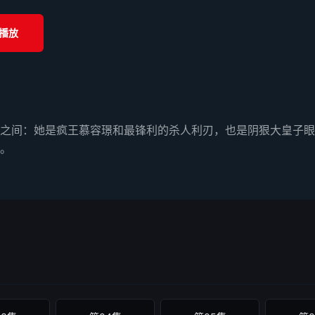
播放
之间：她是疯王慕容璟和最锋利的杀人利刃，也是阴狠大皇子眼
。