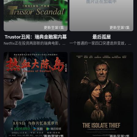
更新至第1集
更新至第1集
Trustor丑闻：瑞典金融案内幕
最后孤屋
Netflix正在投资两部新的瑞典电影，其中包括Karin af Klintberg和Teresa Alldén关于瑞典最臭名昭著的生态犯罪之一的纪录片《Trustor》。在这里，约阿希姆·波斯纳走了出来，用他自己的话告诉了他关于信托丑闻的故事。卡琳·阿夫·克林特伯格问自己：“五个人怎么能骗了6亿，却仍然逍遥法外？”她在一份新闻稿中说：“是男人在欺骗这个系统，这是一个经典的猫捉老鼠游戏，金融部门也被骗了。无论这是一次聪明还是笨拙的抢劫，小偷都带着一个没有戴强盗面具或开一枪的宝箱逃走了。但也有受害者，我们不能忘记”。
一个普通的一家四口突遭诡异变故，被困在自家房屋中超过 1000 天无法出门。在资源消耗殆尽与未知神秘威胁的双重逼迫下，一家人必须想方设法联手求生，打破这间禁锢生命的困局。
更新至第1集
更新至第1集