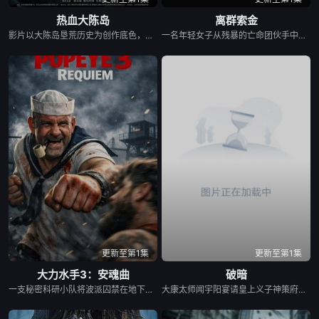
热血大陈岛
离群索金
影片以大陈岛垦荒历史为创作底色，在尊重历史真实性的前提下，以年轻化、科技化的光影语言活化红色记忆，生动诠释了“艰苦创业、奋发图强、无私奉献、开拓创新”的大陈岛垦荒精神，斩获第五届亚洲国际青年电影展金兰奖“最佳AI影片”等两个奖项。
一名年轻女子从残暴的亡命团伙手中劫走了一批黄金，一路逃到边境荒原深处的偏远哨站暂避。歹徒很快循着踪迹追来，迅速控制了这座孤立无援的据点，将她困在其中。致命凛冬席卷荒原，暴雪封死了所有退路，没有外援也没有退路。女子只能依靠对地形的熟悉和过人的智谋，与一众歹徒周旋博弈。在这片无人援手的荒蛮之地，活下去本身就是一场充斥着狡诈与背叛的危险游戏，而黄金，就是所有人赌上性命的筹码。
更新至第1集
更新至第1集
大力水手3：安魂曲
破暗
一支秘密科研小队将波派囚禁在地下军事基地，试图驯化并利用他的超人类力量，将其打造成杀伤力极强的军事武器。残酷的实验不断压榨他的身体，也持续点燃着他心底的怒火。很快实验彻底失控，被狂怒彻底吞噬的波派化身无法阻挡的狂暴怪物，挣脱束缚在基地里横冲直撞，所到之处设施尽毁、伤亡惨重。随着时间不断流逝，伤亡数字持续攀升，基地里的一名科学家必须赌上一切，阻止这头失控的怪物，阻止毁灭向外蔓延。
大康太师闻宇阳宴请皇上义子神策府神威将军冷啸天，席间告知他一个消息，刚刚继任北疆镇海王的薛世明遭刺客暗杀，大康名医李长生父子卷入其中，不日将斩首。冷啸天自幼在北疆长大，李长生曾对他有过救命之恩，冷啸天决定亲赴北疆。探求真相...