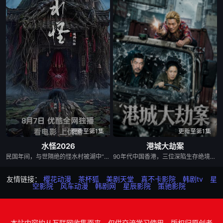
更新至第1集
更新至第1集
水怪2026
港城大劫案
民国年间，与世隔绝的怪水村被湖中“水猴子”所扰。此物实为濒危水栖人猿，能模仿人言诱杀村民。少年水生幼年目睹父亲惨死其手，自此深陷恐惧。村中长老三叔公借祭祀之名行愚昧统治，以活人献祭暂息水怪，却埋下更深祸根。连年暴雨与人为侵扰激怒水猴子，袭击频发。当香兰之弟被食、其父莫叔反抗被杀，香兰决意以身献祭复仇。水生幡然觉醒，不再逃避，联合青年村民布设机关陷阱，假借献祭诱敌。恶战后水怪被擒，却于庆功夜破笼而出，血洗村庄，三叔公亦命丧其口。村民终于醒悟：迷信退让换不来平安。水生断发持叉，率众设伏，以智慧与血勇将水怪斩杀。晨光中，他与香兰相扶而立，唯有直面恐惧、团结抗争，方能驱散千年阴霾，重获新生。
90年代中国香港，三位深陷生存绝境的底层小人物，因一场劫案命运交织。押款员唐月玲急需巨款为心脏病父亲做移植手术；搭档李国荣遭杀猪盘骗光积蓄，还面临失业危机；街坊丧坤在黑帮九纹龙手下谋生，不慎弄丢社团钱款，遭黑帮全城追杀。走投无路的唐月玲与丧坤打算抢夺黑帮钱财，行动失败偶遇李国荣，行车记录仪拍下二人图谋。李国荣顺势提议联手打劫押款车，计划借大坑舞火龙盛典人流管制实施行动，三人在煎熬中达成共识。 行动当晚局势彻底失控：追杀丧坤的黑帮、全副武装的南亚悍匪、本欲假意劫车的三人形成三方混战。三人不忍伤及无辜，驾车转移至僻静处，凭借安保专业能力拼死制服悍匪，押运现金却在激战中焚毁。所幸损失由保险全额赔付，三人因挺身而出勇斗歹徒获得公司嘉奖。丰厚奖金化解所有人困境，唐父手术顺利，丧坤告别黑道拜师经营烧鹅店。影片借跌宕劫案，刻画普通人在金钱诱惑下的道德挣扎，传递坚守底线、向善终有出路的正向内核。
友情链接：
樱花动漫
茶杯狐
美剧天堂
真不卡影院
韩剧tv
星
空影院
风车动漫
韩剧网
星辰影院
策驰影院
本站内容均从互联网收集而来，仅供交流学习使用，版权归原创者