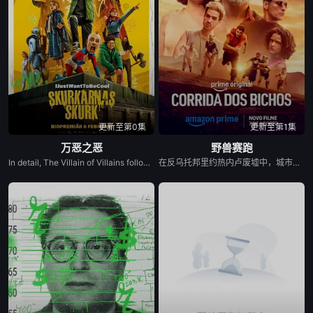
更新至第0集
更新至第1集
万恶之恶
野兽赛跑
In detail, The Villain of Villains follows 12-year-old rebellious Stephanie, who dreams of becoming a superhero like her late mother but fails the entrance exam to the Hero School. She gets a second chance if she infiltrates the Villain School to retrieve a powerful artefact that's been stolen. At the Villain School, her loyalty is tested, and her search leads her to the Villai...
在反乌托邦里约热内卢废墟中，城市被阶级斗争撕裂，人们沉迷于血腥竞技。一位抵抗运动领袖为拯救妹妹免于遭遇比死亡更惨烈的命运，被迫卷入一场暴力而高风险的竞赛。