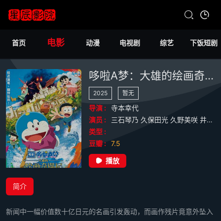
电影
首页
动漫
电视剧
综艺
下饭短剧
哆啦A梦：大雄的绘画奇遇记
2025
暂无
导演 :
寺本幸代
演员 :
三石琴乃
久保田光
久野美咲
井口祐一
类型 :
豆瓣 :
7.5
播放
简介
新闻中一幅价值数十亿日元的名画引发轰动，而画作残片竟意外坠入