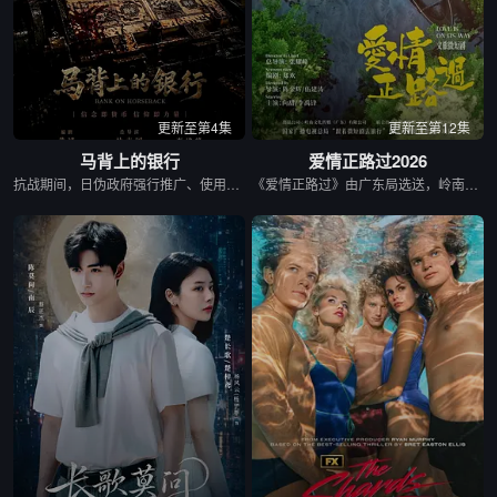
更新至第4集
更新至第12集
马背上的银行
爱情正路过2026
抗战期间，日伪政府强行推广、使用由“中国准备银行”发行的伪钞货币。根据党中央指示，高景波、徐邵梁、孙希光和黄鹰等人开始筹备建立冀南银行，手艺人张宝田在共产党人的感召下承担起印刷冀南币的使命。1939年，冀南银行正式宣布成立，此后不断遭受到日军和国民党反动派的阻挠镇压和围剿，邢台人民为了保护冀南银行付出了英勇牺牲。冀南银行的同志们在邢台人民的帮助下一次次瓦解了日军的阴谋，他们用生命保护银行资产，在烽火硝烟中坚持开展业务，在这场金融战争中取得了胜利。
《爱情正路过》由广东局选送，岭南文化传媒（广东）有限公司出品，10分钟*12集，取景地为云南昆明滇池、海埂大坝等，讲述了两个性格迥异、生活经历不同的都市青年男女，在昆明旅行中彼此治愈与成长的爱情故事，展现了昆明文旅、非遗、少数民族文化等元素。