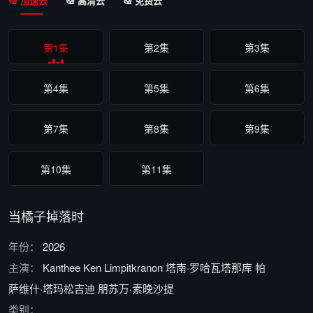
加速云
高清云
免费云
第1集
第2集
第3集
第4集
第5集
第6集
第7集
第8集
第9集
第10集
第11集
当橘子掉落时
年份：
2026
主演：
Kanthee
Ken
Limpitkranon
塔南·罗哈瓦塔那库
帕
萨维什·塔玛松吉迪
朋苏万·素晚沙提
类别：