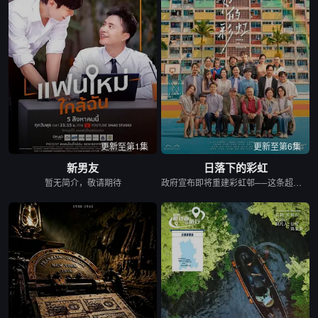
更新至第1集
更新至第6集
新男友
日落下的彩虹
暂无简介，敬请期待
政府宣布即将重建彩虹邨──这条超过60年的名牌屋邨，满载香港情怀，是几代人的成长与回忆。 剧集以七个发生在彩虹之下、细腻动人的小故事，编写各种情感与遗憾，建构香港人的屋邨情怀，当中由不同人物串连不同故事，阡陌交错，并在当中穿插彩虹邨进入倒数的命运，引发现实共鸣。 七个故事包括了亲情、友情、爱情、甚至奇情： （一）彩虹邨的上海理发厅金牌夫妻档，决心面对恩爱背后藏着而难以启齿的秘密； （二）由母亲一手带大的区家三姐弟，因积聚多年的心结而搞出搬迁前的分⼾风波； （三）由小玩到大的彩虹三姊妹淘因为成长而各走各路； （四）离开彩虹邨多年的男生重遇面目全非的初恋女生，两日在人生低谷中寻回彼此初心； （五）屋邨中女恋上国外大厨，但无论是彩虹邨还是关系，都有敌不过的限期； （六）一对由1962年彩虹邨落成便认识的好兄弟，看着一代代人离开，到现在，他们也要面对儿女移民的抉择；以及 （七）一对怨恨极深的父子情，如何在彩虹邨清拆前、在父亲生命最后的限期内，重拾和面对彼此关系⋯⋯ 彩虹邨有期限，人与人的关系也有期限，但因为有了期限，我们才更加珍惜；地方会改变，但当中的人情却永留心中。