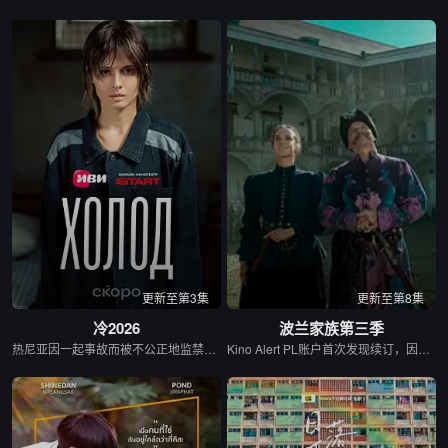
更新至第3集
更新至第8集
冷2026
波兰家族第三季
热尼亚因一起事故而被不公正地监禁，她的丈夫和6岁的女儿在事故中死亡。这起事故的真正罪魁祸首是富家子弟，他们强大的父母“帮助”法院做出了“正确”的决定。在监狱里，热尼亚意外地拯救了一个有影响力的囚犯————亚娜，因为谋杀而服刑的女囚。出于感激，她教热尼亚如何变得更加强大，并帮助她越狱。重获自由后，热尼亚从雅娜那里获得了大笔财富，由此对那些曾经的敌人展开了正义的复仇……
Kino Alert PL账户首次发现续订，因为他们注意到该系列已向波兰电影学院（Polski Institut Sztuki Filmowej）申请了当地资金，要求获得超过200万美元（770万波兰兹罗提）的资金，并获得了批准。Netflix于4月2日正式确认了这一消息，并在社交媒体上发布了一篇帖子，确认续订第三季，并表示该剧将于2026年上映。