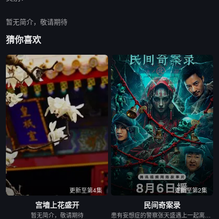
暂无简介，敬请期待
猜你喜欢
更新至第4集
更新至第2集
宫墙上花盛开
民间奇案录
暂无简介，敬请期待
患有妄想症的警察张天盛遇上一起离奇的神像杀人事件，勘案过程中，牵引出“婴胎报仇”，“娘娘索命”等一连串妖异事件，张天盛虽被种种诡怪幻象阻碍，却坚信这是藏在迷信后的人为诡计，勇于向封建传统宣战，敢于破除流传已久的迷信糟粕，最终，在战胜妄想症的同时，成功还原真相，伸张正义。