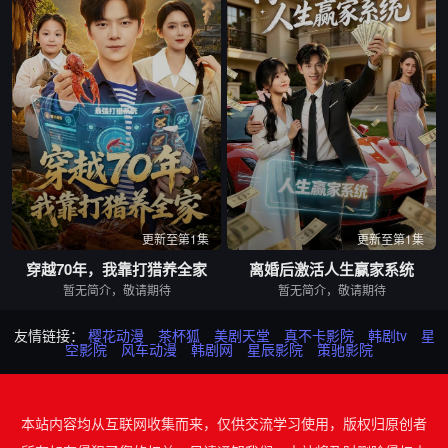
更新至第1集
更新至第1集
穿越70年，我靠打猎养全家
离婚后激活人生赢家系统
暂无简介，敬请期待
暂无简介，敬请期待
友情链接：
樱花动漫
茶杯狐
美剧天堂
真不卡影院
韩剧tv
星
空影院
风车动漫
韩剧网
星辰影院
策驰影院
本站内容均从互联网收集而来，仅供交流学习使用，版权归原创者