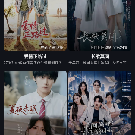
更新至第12集
更新至第24集
爱情正路过
长歌莫问
27岁社恐漫画作者沈筱兮遭遇创作危机与健康难题，身心陷入低谷，独自前往昆明开启告别之旅。途中她遇见热忱善良的彝族巴士司机木萨，春城美景、浓郁民族风情与木萨长久的陪伴，慢慢抚平她内心阴霾，唤醒创作灵感。她以二人相遇为蓝本创作漫画《爱情正路过》，在现实与笔下故事交织间完成自我救赎。剧集融合彝绣、扎染等云南非遗，聚焦心理困境、职业焦虑等现实话题，跳出俗套甜宠叙事，传递自愈重生的力量，入选“跟着微短剧去旅行”推荐剧目。
千年前，雍国泥塑世家楚门因进贡的“十二生肖”离奇流血炸裂，惨遭满门流放，楚父以死鸣冤。楚家大小姐楚梓鸢带着滔天恨意，在屠刀落地的瞬间，灵魂跨越千年，附身到了与她容貌一模一样的女大学生——楚长歌的身上。命运的齿轮再次转动... &nbsp; &nbsp; &nbsp; &nbsp; &nbsp; &nbsp; &nbsp; &nbsp; &nbsp; &nbsp; &nbsp; &nbsp; &nbsp; &nbsp; &nbsp; &nbsp; &nbsp; &nbsp; &nbsp; &nbsp; &nbsp; &nbsp; &nbsp; &nbsp; &nbsp; &nbsp; &nbsp; &nbsp; &nbsp; &nbsp; &nbsp; &nbsp; &nbsp; &nbsp; &nbsp; 重生后，她惊觉现任男友陈莫问竟与前世仇人南辰面貌如一。面对这张令她切齿又心动的“仇人脸”，楚梓鸢在复仇执念与现实温情间反复横跳，与陈莫问展开了一段亦敌亦友、极限拉扯的宿命羁绊。 &nbsp; &nbsp; &nbsp; &nbsp; &nbsp; &nbsp; &nbsp; &nbsp; &nbsp; &nbsp; &nbsp; &nbsp; &nbsp; &nbsp; &nbsp; &nbsp; &nbsp; &nbsp; &nbsp; &nbsp; &nbsp; &nbsp; &nbsp; &nbsp; &nbsp; &nbsp; &nbsp; &nbsp; &nbsp; &nbsp; &nbsp; &nbsp; &nbsp; &nbsp; &nbsp; 与此同时，围绕楚门遗作“泥塑坐虎”的夺宝大战爆发，各方势力意图夺取其中暗藏的密集《天工开物》。在阴谋环伺的全国泥塑大赛中，面对对手的投毒陷害与技术封锁，楚长歌与陈莫问最终放下成见，携手破局。他们利用硬核化学原理强势拆穿延续千年的“流血”骗局，在惊险的博弈中不仅守护了家族命脉，更揭开了当年背叛背后的深情真相。最终，这份执念化为大爱，楚门非遗技艺在两人的共同守护下，跨越千年焕发出全新生机。