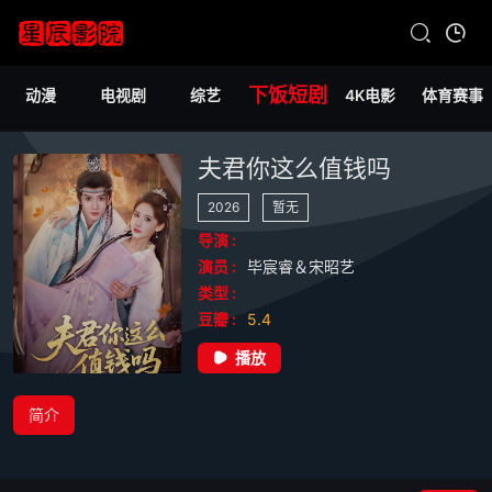
下饭短剧
动漫
电视剧
综艺
4K电影
体育赛事
夫君你这么值钱吗
2026
暂无
导演 :
演员 :
毕宸睿＆宋昭艺
类型 :
豆瓣 :
5.4
播放
简介