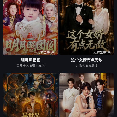
更新至第1集
更新至第1集
明月照团圆
这个女婿有点无敌
黄褚幸沅＆崔尹思汉
苏泓奕＆秦璐瑶