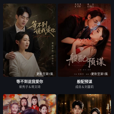
更新至第1集
更新至第1集
等不到说我爱你
般配预谋
崔秀子＆蒋文琦
成岳＆刘蔓莉