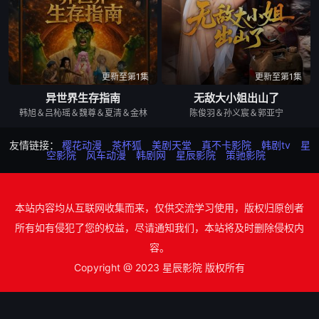
更新至第1集
更新至第1集
异世界生存指南
无敌大小姐出山了
韩旭＆吕杺瑶＆魏尊＆夏清＆金林
陈俊羽＆孙义宸＆郭亚宁
友情链接：
樱花动漫
茶杯狐
美剧天堂
真不卡影院
韩剧tv
星
空影院
风车动漫
韩剧网
星辰影院
策驰影院
本站内容均从互联网收集而来，仅供交流学习使用，版权归原创者
所有如有侵犯了您的权益，尽请通知我们，本站将及时删除侵权内
容。
Copyright @ 2023 星辰影院 版权所有