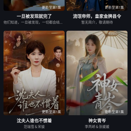
更新至第1集
更新至第1集
一旦被发现就完了
流氓帝师，皇家金牌县令
他们知道，一旦被发现，一切都会结束。 &nbsp; &nbsp; &nbsp; &nbsp; &nbsp; &nbsp; &nbsp; &nbsp; &nbsp; &nbsp; &nbsp; &nbsp; &nbsp; &nbsp; &nbsp; &nbsp; &nbsp; &nbsp; &nbsp; &nbsp; &nbsp; &nbsp; &nbsp; &nbsp; &nbsp; &nbsp; &nbsp; &nbsp; &nbsp; &nbsp; &nbsp; &nbsp; &nbsp; &nbsp; &nbsp; 一对高中情侣努力守护他们的秘密恋情， &nbsp; &nbsp; &nbsp; &nbsp; &nbsp; &nbsp; &nbsp; &nbsp; &nbsp; &nbsp; &nbsp; &nbsp; &nbsp; &nbsp; &nbsp; &nbsp; &nbsp; &nbsp; &nbsp; &nbsp; &nbsp; &nbsp; &nbsp; &nbsp; &nbsp; &nbsp; &nbsp; &nbsp; &nbsp; &nbsp; &nbsp; &nbsp; &nbsp; &nbsp; &nbsp; 在嫉妒、误解和被发现的恐惧中艰难前行。 &nbsp; &nbsp; &nbsp; &nbsp; &nbsp; &nbsp; &nbsp; &nbsp; &nbsp; &nbsp; &nbsp; &nbsp; &nbsp; &nbsp; &nbsp; &nbsp; &nbsp; &nbsp; &nbsp; &nbsp; &nbsp; &nbsp; &nbsp; &nbsp; &nbsp; &nbsp; &nbsp; &nbsp; &nbsp; &nbsp; &nbsp; &nbsp; &nbsp; &nbsp; &nbsp; 他们的爱情始于学校空无一人的体育器材室。 &nbsp; &nbsp; &nbsp; &nbsp; &nbsp; &nbsp; &nbsp; &nbsp; &nbsp; &nbsp; &nbsp; &nbsp; &nbsp; &nbsp; &nbsp; &nbsp; &nbsp; &nbsp; &nbsp; &nbsp; &nbsp; &nbsp; &nbsp; &nbsp; &nbsp; &nbsp; &nbsp; &nbsp; &nbsp; &nbsp; &nbsp; &nbsp; &nbsp; &nbsp; &nbsp; 他们立下一个约定： &nbsp; &nbsp; &nbsp; &nbsp; &nbsp; &nbsp; &nbsp; &nbsp; &nbsp; &nbsp; &nbsp; &nbsp; &nbsp; &nbsp; &nbsp; &nbsp; &nbsp; &nbsp; &nbsp; &nbsp; &nbsp; &nbsp; &nbsp; &nbsp; &nbsp; &nbsp; &nbsp; &nbsp; &nbsp; &nbsp; &nbsp; &nbsp; &nbsp; &nbsp; &nbsp; 「如果有人发现我们的关系，我们就分手。」 &nbsp; &nbsp; &nbsp; &nbsp; &nbsp; &nbsp; &nbsp; &nbsp; &nbsp; &nbsp; &nbsp; &nbsp; &nbsp; &nbsp; &nbsp; &nbsp; &nbsp; &nbsp; &nbsp; &nbsp; &nbsp; &nbsp; &nbsp; &nbsp; &nbsp; &nbsp; &nbsp; &nbsp; &nbsp; &nbsp; &nbsp; &nbsp; &nbsp; &nbsp; &nbsp; 他们相爱——却不得不隐藏。 &nbsp; &nbsp; &nbsp; &nbsp; &nbsp; &nbsp; &nbsp; &nbsp; &nbsp; &nbsp; &nbsp; &nbsp; &nbsp; &nbsp; &nbsp; &nbsp; &nbsp; &nbsp; &nbsp; &nbsp; &nbsp; &nbsp; &nbsp; &nbsp; &nbsp; &nbsp; &nbsp; &nbsp; &nbsp; &nbsp; &nbsp; &nbsp; &nbsp; &nbsp; &nbsp; 一个关于两个少年在冲突、距离与脆弱中学会爱的动人成长故事。
暂无简介，敬请期待
更新至第1集
更新至第1集
沈夫人谁也不惯着
神女青岑
范瑞雪＆宋骏
李芮峤＆张媛媛