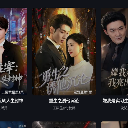
更新至第1集
更新至第1集
反转人生封神
重生之诱他沉沦
嫌我是实习
陈昕乔
王棣墨&付秋婷
沈鸿