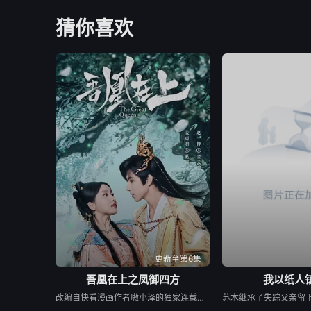
猜你喜欢
更新至第6集
吾凰在上之凤御四方
我以纸人
改编自快看漫画作者嗷小泽的独家连载漫画《吾凰在上》。 现代少女奚圆（姜贞羽 饰）因意外踏入玄机界，继而卷入虎云国内乱的漩涡，身陷重重危机，而在一次次险象环生中，奚圆的真实身份逐渐浮出水面，她体内的凤凰神力也在机缘巧合下被激发觉醒。肩负整个玄机界安危的奚圆将个人的生死抛之脑后挺身而出，勇敢地向至高的神律挑战，并最终凭借自身的聪慧与坚韧守护了玄机界的苍生。