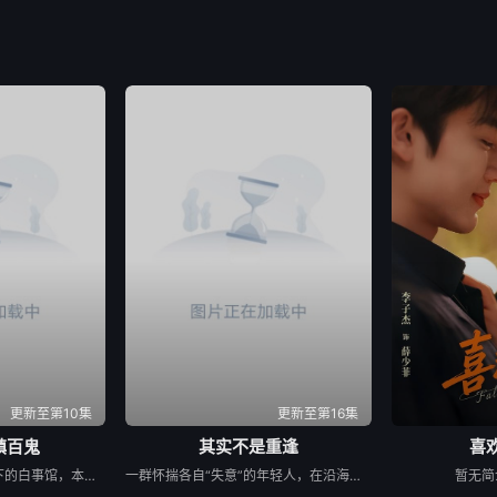
更新至第10集
更新至第16集
镇百鬼
其实不是重逢
喜欢
苏木继承了失踪父亲留下的白事馆，本想低调扎纸维生，却因一具流血的新娘纸人卷入了一场跨越十年的惊天阴谋。这纸人身上，竟贴着父亲消失前的绝命符箓。为了寻找父亲，苏木手持家传罗盘，独闯古镇鬼婚宴，掌扇招魂神棍。深陷租界纸域大楼，反杀吸血资本家。最终踏入生人勿近的封门村，揭开百人活尸背后的血泪冤案。随着三块罗盘碎片合一，当年的背叛者，父亲的结拜兄弟王叔现身夺宝。王叔布下万怨噬魂阵，欲将苏木炼成杀戮傀儡。生死关头，苏木觉醒苏家至高血脉，融合父亲残魂，引九霄神雷荡平邪祟。你以为苏家扎的是纸，不，扎的是这世间的公道。从此，苏木手持罗盘，行走阴阳，开启了一段热血又诡异的捉鬼传奇。
一群怀揣各自“失意”的年轻人，在沿海小城南安相遇相知，他们决心各展所长创办旅行社。他们以当地的特色人文与美食为引，用真诚与创意打动游客。尽管在创业路上笑料百出，但他们也渐渐褪去青涩，逐渐打响“成功旅行社”的品牌。从“冤家”互怼到甜蜜携手，“成功小分队”不仅在南安扎根了事业，更收获了惺惺相惜的友情与双向奔赴的爱情。
暂无简