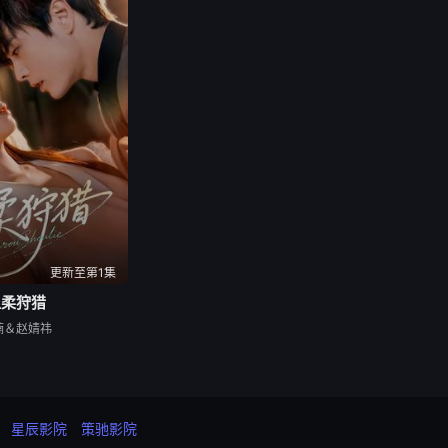
更新至第1集
温柔狩猎
楠＆赵婧祎
星辰影院
策驰影院