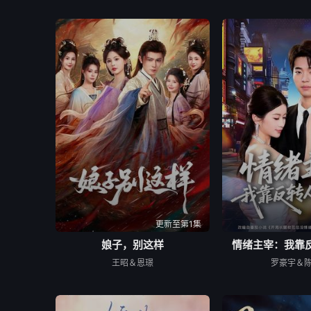
更新至第1集
娘子，别这样
情绪主宰：我靠
王昭＆恩璟
罗豪宇＆