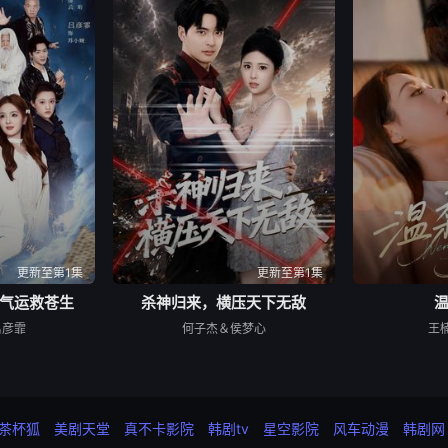
更新至第1集
更新至第1集
气运救苍生
杀神归来，横压天下无敌
吕彦霏
何子杰＆侯梦心
王
茶杯狐
美剧天堂
真不卡影院
韩剧tv
星空影院
风车动漫
韩剧网