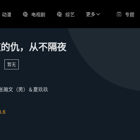
更多
动漫
电视剧
综艺
专题
道的仇，从不隔夜
暂无
张瀚文（男）＆夏玖玖
8.6