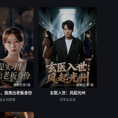
更新至第1集
更新至第1集
生，我亮出老板身份
玄医入世：风起光州
运＆刘亚倩
苏宇＆吕洁