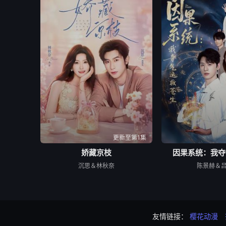
更新至第1集
娇藏京枝
因果系统：我夺
沉思＆林秋奈
陈景赫＆
友情链接：
樱花动漫