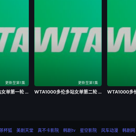
更新至第1集
更新至第1集
WTA1000多伦多站女单第一轮 马里诺0-2森梅兹20260804
WTA1000多伦多站女单第二轮 卡萨金娜1-2莱巴金娜20260806
茶杯狐
美剧天堂
真不卡影院
韩剧tv
星空影院
风车动漫
韩剧网