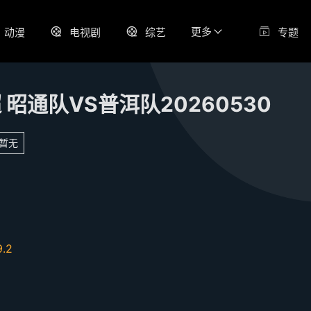
更多
动漫
电视剧
综艺
专题
 昭通队VS普洱队20260530
暂无
9.2