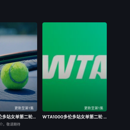
更新至第1集
更新至第1集
WTA1000多伦多站女单第二轮：卡萨金娜VS莱巴金娜
WTA1000多伦多站女单第二轮 贝莱克0-2斯瓦泰克20260805
介，敬请期待