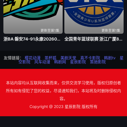
更新至第1集
更新至第1集
浙BA 磐安74-91永康20260805
全国青年篮球联赛 浙江广厦81-70山东山高20260805
友情链接：
樱花动漫
茶杯狐
美剧天堂
真不卡影院
韩剧tv
星
空影院
风车动漫
韩剧网
星辰影院
策驰影院
本站内容均从互联网收集而来，仅供交流学习使用，版权归原创者
所有如有侵犯了您的权益，尽请通知我们，本站将及时删除侵权内
容。
Copyright @ 2023 星辰影院 版权所有