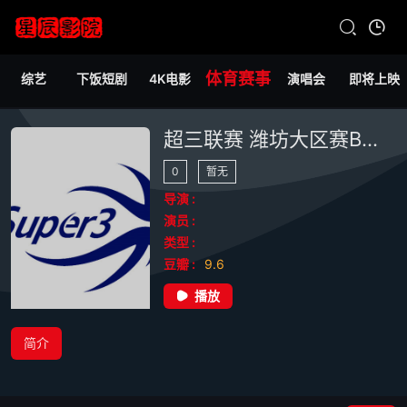
体育赛事
综艺
下饭短剧
4K电影
演唱会
即将上映
超三联赛 潍坊大区赛B档小组赛晚间场20260529
0
暂无
导演 :
演员 :
类型 :
豆瓣 :
9.6
播放
简介