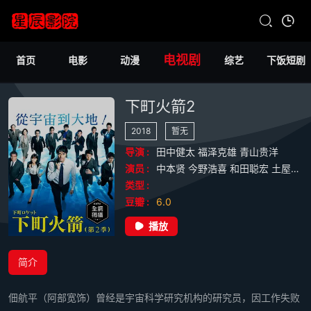
电视剧
首页
电影
动漫
综艺
下饭短剧
下町火箭2
2018
暂无
导演 :
田中健太
福泽克雄
青山贵洋
演员 :
中本贤
今野浩喜
和田聪宏
土屋太凤
类型 :
豆瓣 :
6.0
播放
简介
佃航平（阿部宽饰）曾经是宇宙科学研究机构的研究员，因工作失败