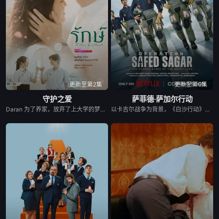
更新至第2集
更新至第6集
守护之爱
萨菲德·萨加尔行动
Daran 为了养家，放弃了上大学的梦想，高中毕业后便开始工作。然而，她一直难以找到稳定的工作，最终只能在一家广播电视公司担任保安。 命运弄人，她在那里重逢了高中时期深爱的前男友 Rangsiman。如今的 Rangsiman 已经成为电视台的高层主管，事业有成，并且已经与另一位女性订婚。 年轻时，两人曾深爱彼此，却因为误会和彼此隐瞒的秘密而分手。多年后再次相遇，Rangsiman 发现自己始终无法忘记 Daran。他想知道，当年她为什么突然离开自己，以及这些年她究竟经历了什么，才会走到今天这一步。 随着真相一点点揭开，两人不得不面对过去的伤痛、彼此的愧疚，以及现实中的重重阻碍，包括 Rangsiman 的婚约。
以卡吉尔战争为背景，《白沙行动》讲述了印度空军&quot;金色箭头&quot;第17中队的故事，他们最初的任务是执行照相侦察任务。但当他们的中队长B.S. 达诺亚的僚机飞行员、中队长阿贾伊·阿胡贾被敌人背信弃义地杀害后，他们的角色发生了转变。达诺亚决定不惜一切代价为他的死复仇。他的中队通过领导对巴基斯坦部队的攻击，在世界上任何空军都未曾飞行过的高度进行轰炸，扭转了战争的局势。同时，这也是关于这些战斗机飞行员如何在身体上、精神上和社会层面上进行转变，以付出额外的努力并实现不可能的故事。