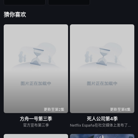
猜你喜欢
更新至第2集
更新至第6集
方舟一号第三季
死人公司第4季
官方宣布第三季
Netflix España在社交媒体上发布了一张由Laura Caballero和演员Carlos Arces Torregrosers主演的“Muertos S.L.”化妆套装中的照片，我们有好消息要告诉你们。劳拉和阿尔贝托·卡瓦列罗仍然很甜蜜，他们证实将有第四季的《死亡S.L.》，这是西班牙喜剧流派中最伟大的小说之一，在Movistar Plus+的标志下的前两季之后，于今年夏天登陆Netflix。导演本人与该系列的伟大演员兼主角卡洛斯·阿雷塞斯一起主演了这一宣布，证实托雷格罗萨殡仪馆的员工将有更多的冒险经历。