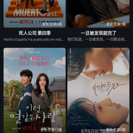
更新至第6集
更新至第1集
死人公司 第四季
一旦被发现就完了
Netflix España ha publicado en redes sociales una foto en el set de maquillaje de &#39;Muertos S.L.&#39; protagonizada por Laura Caballero y el actor Carlos Areces Torregrosers, tenemos buenas noticias para vosotros. Laura y Alberto Caballero siguen de dulce y confirman que habrá cuarta temporada de &#39;Muertos S.L.&#39;, una de las grandes ficciones españolas en el género de la comedia, que llegó a Netflix este verano tras dos primeras temporadas bajo el sello de Movistar Plus+. La propia directora ha protagonizado el anuncio junto al gran actor y protagonista de la serie, Carlos Areces, corroborando que habrá más aventuras de los empleados de la Funeraria Torregrosa.
他们知道，一旦被发现，一切都会结束。 一对高中情侣努力守护他们的秘密恋情， 在嫉妒、误解和被发现的恐惧中艰难前行。 他们的爱情始于学校空无一人的体育器材室。 他们立下一个约定： 「如果有人发现我们的关系，我们就分手。」 他们相爱——却不得不隐藏。 一个关于两个少年在冲突、距离与脆弱中学会爱的动人成长故事。
更新至第12集
更新至第6集