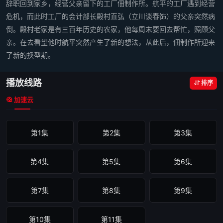
辞职回到家乡，经营父亲留下的工厂佃制作所。航平的工厂遇到经营
危机，而此时工厂的会计部长殿村直弘（立川谈春饰）的父亲突然病
倒。殿村老家是有三百年历史的农家，他每周末要回去帮忙，照顾父
亲。在去看望他时航平突然产生了新的想法，从此后，佃制作所迎来
了新的换型期。
播放线路
排序
加速云
第1集
第2集
第3集
第4集
第5集
第6集
第7集
第8集
第9集
第10集
第11集