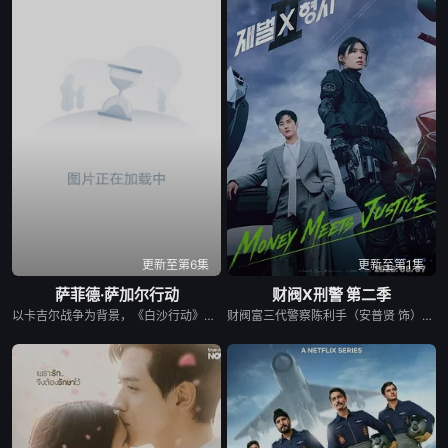
更新至第6集
更新至第1集
萨菲德·萨加尔行动
财阀X刑警 第二季
以卡吉尔战争为背景，《白沙行动》讲述了印度空军&quot;金色箭头&quot;第17中队的故事，他们最初的任务是执行照相侦察任务。但当他们的中队长B.S. 达诺亚的僚机飞行员、中队长阿贾伊·阿胡贾被敌人背信弃义地杀害后，他们的角色发生了转变。达诺亚决定不惜一切代价为他的死复仇。他的中队通过领导对巴基斯坦部队的攻击，在世界上任何空军都未曾飞行过的高度进行轰炸，扭转了战争的局势。同时，这也是关于这些战斗机飞行员如何在身体上、精神上和社会层面上进行转变，以付出额外的努力并实现不可能的故事。
财阀富三代警察陈利手（安普贤 饰）华丽回归，完美蜕变为成熟专业的刑警，继续以财力同实力展开查案历险记。新上司朱惠拉（郑恩彩 饰）空降，两个性格不合的拍挡将联手破案。