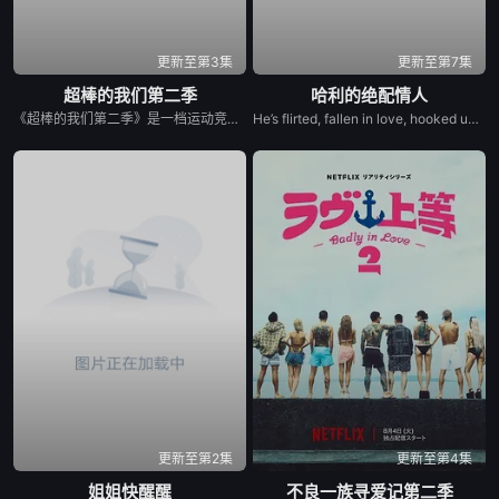
更新至第3集
更新至第7集
超棒的我们第二季
哈利的绝配情人
《超棒的我们第二季》是一档运动竞技成长类真人秀，集结多位棒球少年，以多维度考核争夺席位，层层比拼后选拔9位少年锁定首发，与强队对决。全程记录少年们从独自拼搏到凝聚团魂的成长，打造兼具竞技性与观赏性的青春成长纪实。
He’s flirted, fallen in love, hooked up, and broken up. He’s even proposed with a candy ring. But now, in the new series Let’s Marry Harry, Harry Jowsey’s ready for the real thing. After traveling all across the Netflix Reality Universe in search of his soulmate (see: Too Hot to Handle and Perfect Match as evidence), Jowsey will date a new pool of potential matches in hopes of ...
更新至第2集
更新至第4集
姐姐快醒醒
不良一族寻爱记第二季