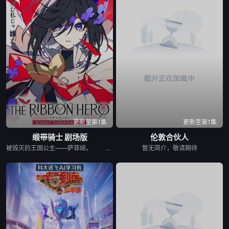
更新至第1集
更新至第1集
缎带骑士 剧场版
伦敦合伙人
被毁灭的王国公主——萨菲娅。 灾厄“内尔伽勒”夺走了她故乡希尔弗兰的一切，她在绝望的尽头，抵达了戈尔德兰。 她怀抱着过往，在人们的温柔相待中，开始觅得一丝微小的希望。 然而，仿佛是为了嘲弄这份平静的日常，灾厄“内尔伽勒”再度降临。 曾将故乡化为灰烬的绝望，如今又要夺走这片土地的光芒。 ——已经，不会再失去任何东西。也不会让任何人失去。 少女拂去悲伤的泪水，执剑而起。 这是一个系上缎带、决心反抗命运的，属于一位英雄的故事。
暂无简介，敬请期待