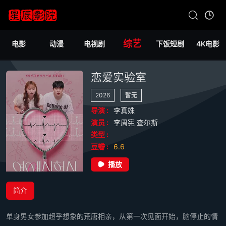
综艺
电影
动漫
电视剧
下饭短剧
4K电影
恋爱实验室
2026
暂无
导演 :
李真姝
演员 :
李周宪
查尔斯
类型 :
豆瓣 :
6.6
播放
简介
单身男女参加超乎想象的荒唐相亲，从第一次见面开始，脑停止的情