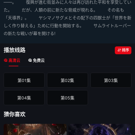
――。 復興が進む街並みに人々は再び訪れた平和を享受してい
た。 だが、人類の前に新たな脅威が現れる。 その名も
「天導界」。 ヤシマノサグメとその配下の四獣士が「世界を新
しく作り替える」ために行動を開始する。 サムライトルーパー
の新たな戦いが幕を開ける!
播放线路
排序
高清云
免费云
第01集
第02集
第03集
第04集
第05集
猜你喜欢