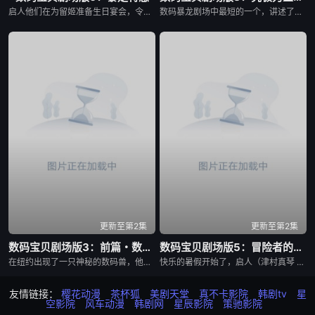
启人他们在为留姬准备生日宴会，令留姬很生气，在留姬训启人时，出现了一只奇怪的究极体数码暴龙——寄生兽！它附身在列车型完全体数码暴龙上，并且控制了留姬，打倒了妖狐兽和堕天地狱兽，还将列车型数码暴龙变成了究极体！被轻易打败后，放出无数自己的复制品，孩子们的生命危在旦夕......，此刻，真红莲形态再次出现……
数码暴龙剧场中最短的一个，讲述了亚古兽、加奥兽和拉拉兽在帮助一名被野人兽所追逐的人类小女孩之后，从她口中得知阿戈斯兽就是把大门大等人与亚古兽分开的罪魁祸首。最终在数码兽在女孩的指引下见到了阿戈斯兽......
更新至第2集
更新至第2集
数码宝贝剧场版3：前篇・数码兽飓风登陆！！后篇・超绝进化！
数码宝贝剧场版5：冒险者的战斗
在纽约出现了一只神秘的数码兽，他利用自己特殊的力量将太一、阿和、阿空、光子郎、美美、阿丈带到了一个陌生的世界。同时，在纽约的八神光和高石武发现了这只数码兽，并且看到一个美国小孩与数码兽对话之后逃走的情况。巴达兽悄悄地尾随其后，得知这个小孩要去一个叫“花场”的地方寻找“夏天的回忆”。大家赶至那里。 收到小光的电子邮件的大辅他们马上坐飞机来到了美国......
快乐的暑假开始了，启人（津村真琴 配音）为了扫墓来到了风光秀丽的冲绳，在海边，他和阿海（佐伯鹏 配音）一起救下了一位名为美波（三石琴乃 配音）的少女，后者遭到了数码兽的攻击，这些数码兽的目标，似乎是美波所携带的一台笔记本电脑，在电脑里究竟隐藏了怎样的秘密？让启人感到意外的是，美波的遇险催生了数码宝贝石狮兽（津久井教生 配音）的诞生，它的使命为何？ 启人发现，在风靡全球的电子宠物V-Pet背后，隐藏着一个惊人的秘密，贪婪邪恶的曼法斯兽企图通过虚拟的数码兽摧毁人类世界，实现它建立数码世界的野心。面对强大的对手，启人和朋友们该何去何从？
友情链接：
樱花动漫
茶杯狐
美剧天堂
真不卡影院
韩剧tv
星
空影院
风车动漫
韩剧网
星辰影院
策驰影院