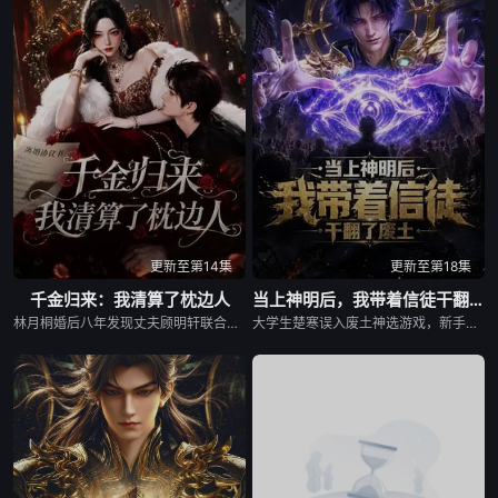
更新至第14集
更新至第18集
千金归来：我清算了枕边人
当上神明后，我带着信徒干翻了废土
林月桐婚后八年发现丈夫顾明轩联合情人苏婉、婆家图谋自家百亿林氏集团，甚至下药谋害她与外公。她结识受尽原生家庭拖累的苏洛，二人结成同盟步步反击，粉碎顾明轩夺权阴谋。案件牵扯京圈阎氏跨国洗钱黑幕，苏洛隐藏的叶家嫡长孙身世浮出，假少爷叶辰接连布局加害。林月桐与苏洛联手周旋资本博弈、连环暗算，收集完整罪证，最终扳倒阎景渊、叶辰一众反派，稳固林氏与叶氏产业，完成双向救赎。
大学生楚寒误入废土神选游戏，新手保护期即将结束，他急中生智假扮神明“太初之主”蒙混过关。凭借推理之眼解析万物，他借众神之力白嫖资源、智斗敌人，从破败礼拜堂起家，逐步收编信徒、打造浮空要塞。随着“众神养。