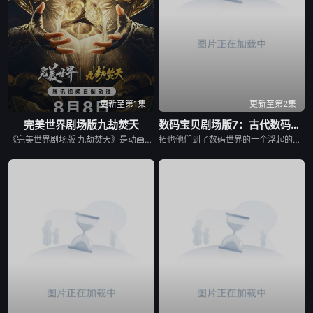
更新至第1集
更新至第2集
​完美世界剧场版九劫焚天​
数码宝贝剧场版7：古代数码兽复活
《完美世界剧场版 九劫焚天》是动画《完美世界》的第二部剧场版作品。 故事聚焦仙古纪元终极之战。祖祭灵柳神挺身而出，率众寻求希望。 荒天帝石昊以一滴真血化作分身，逆转时空降临仙古，在生死与共中寻求根除黑暗的终极之法。 黑暗大劫降下，仙古终章，悲壮奏响！
拓也他们到了数码世界的一个浮起的岛，这个岛上的人型数码精灵和兽型是完全对立的，人型的数码精灵帮助了拓也、友树和纯平，而兽型的数码精灵则协助辉二和泉，拓也和辉二竟就此打起上来，后来因其它数码精灵哭了起来而停此。人型的剑道兽，与兽型的小熊兽是好朋友，他们说起洞穴里有古代的数码精灵，认为如果仍然存在的，必定可解救这个岛。两种型态再次战争，拓也进化成炎龙兽......