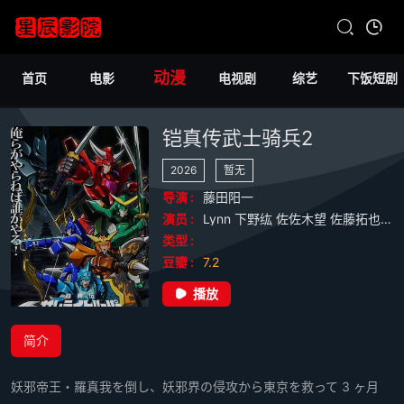
动漫
首页
电影
电视剧
综艺
下饭短剧
铠真传武士骑兵2
2026
暂无
导演 :
藤田阳一
演员 :
Lynn
下野纮
佐佐木望
佐藤拓也
前
类型 :
豆瓣 :
7.2
播放
简介
妖邪帝王・羅真我を倒し、妖邪界の侵攻から東京を救って 3 ヶ月