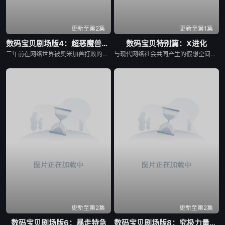
更新至第2集
更新至第1集
数码宝贝剧场版4：超恶魔兽的反击
数码宝贝特别篇：X进化
三年前在网络世界被奥米加兽打败的超恶魔兽重生，并不断地产生自己的婴儿期，婴儿期的超恶魔兽通过手机、电脑等入侵现实世界，在现实世界形成数码蛋，最后超恶魔兽出现在现实世界，连最强的奥米加兽被打败。。。。
与现代网络社会共同产生的假想空间「数码世界」，诞生了数位生命体「数码兽」，主机「世界树」管理这个世界的全部。不过、为了建立新数码世界而要除去发展很久的这个世界的同时、「世界树」发动「Ｘ计划」要除去所有的数码兽…现在，数码世界史上最大的危机逼近了！拥有「Ｘ抗体」的多路兽及它的朋友们，应该如何应对呢？
更新至第2集
更新至第2集
数码宝贝剧场版6：暴走特急
数码宝贝剧场版8：究极力量！爆裂模式发动