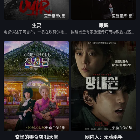
更新至第0集
更新至第1集
生灵
眼眸
电影讲述了阿吉布，一名在坎努尔地区达玛达姆警察局实习的副督察的故事，根据真实事件改编。
围绕因患有家族遗传病而导致视力逐渐丧失的摄影师瑞真展开。在面对跨越视力障碍、好不容易成为陶艺家却离奇身亡的双胞胎妹妹瑞音时，瑞真孤身一人踏上了挖掘死亡真相的道路，并在黑暗的边缘与隐藏的真相正面交锋。申敏儿在片中一人分饰两角。
更新至第1集
更新至第1集
奇怪的零食店 钱天堂
网内人：无脸杀手