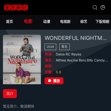
电影
首页
动漫
电视剧
综艺
下饭短剧
WONDERFUL NIGHTMARE
2026
暂无
导演 :
Delos
RC
Reyes
演员 :
Althea
Aucina
Benj
Billy
Candy
Co
类型 :
豆瓣 :
5.6
播放
简介
暂无简介，敬请期待