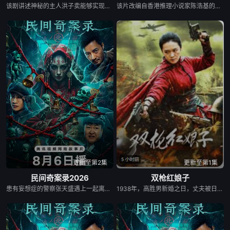
该剧讲述神秘的主人洪子卖能够实现人们愿望的神秘零食，以及人们来到那里展开一段魔法般的故事。
该片改编自香港推理小说家陈浩基的知名小说《网内人》，讲述了私家侦探与委托人联手追查网络杀手的故事。
更新至第2集
更新至第1集
民间奇案录2026
双枪红娘子
患有妄想症的警察张天盛遇上一起离奇的神像杀人事件，勘案过程中，牵引出“婴胎报仇”，“娘娘索命”等一连串妖异事件，张天盛虽被种种诡怪幻象阻碍，却坚信这是藏在迷信后的人为诡计，勇于向封建传统宣战，敢于破除流传已久的迷信糟粕，最终，在战胜妄想症的同时，成功还原真相，伸张正义。
1938年，高胜男新婚之日，丈夫被日军残害，父辈亦遭屠戮。她举枪聚义，屡袭敌寇威震四方，后得八路军指点决心投身革命。日军欲诱杀高胜男，她孤身赴战舍命换乡亲周全。千钧一发间，八路军突袭而至全歼敌寇，高胜男血染沙场，生死未卜……