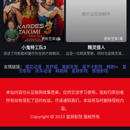
更新至第1集
更新至第1集
小鬼特工队3
精灵猎人
讲述了阿斯勒和塞尔坎在休产假期间接到紧急电话，被迫穿越时空，带着孩子们踏上迄今为止最具挑战性的任务。
这是一位精英警察，同时也是精灵猎手。在调查一系列血腥谋杀案的过程中，他面临着来自超自然界的威胁。为了维护两个世界的平衡，他必须与精灵之王展开一场激烈的战斗。
友情链接：
樱花动漫
茶杯狐
美剧天堂
真不卡影院
韩剧tv
星
空影院
风车动漫
韩剧网
星辰影院
策驰影院
本站内容均从互联网收集而来，仅供交流学习使用，版权归原创者
所有如有侵犯了您的权益，尽请通知我们，本站将及时删除侵权内
容。
Copyright @ 2023 星辰影院 版权所有