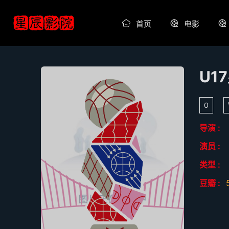
首页
电影
0
导演 :
演员 :
类型 :
豆瓣 :