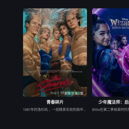
更新至第2集
青春碎片
少年魔法师：后
1981年的洛杉矶 ，一班精英名校的高中生原本过住灿烂生活，直至一位神秘转校生出现。与此同时，专门猎杀青少年的连环杀人魔“The Trawler”在市内肆虐，令似乎美好的青春岁月，瞬间变成挥之不去的梦...