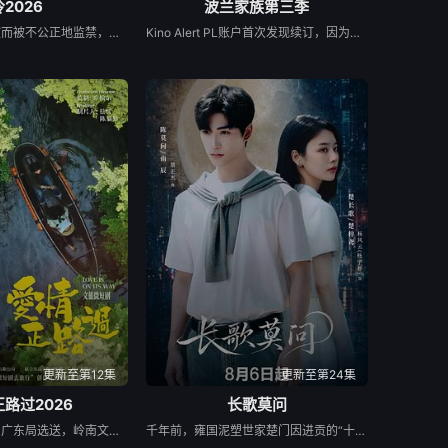
冷2026
波兰家族第三季
热尼亚因一起事故而被不公正地监禁，她的丈夫和6岁的女儿在事故中死亡。这起事故的真正罪魁祸首是富家子弟，他们强大的父母“帮助”法院做出了“正确”的决定。在监狱里，热尼亚意外地拯救了一个有影响力的囚犯————亚娜，因为谋杀而服刑的女囚。出于感激，她教热尼亚如何变得更加强大，并帮助她越狱。重获自由后，热尼亚从雅娜那里获得了大笔财富，由此对那些曾经的敌人展开了正义的复仇……
Kino Alert PL账户首次发现续订，因为他们注意到该系列已向波兰电影学院（Polski Institut Sztuki Filmowej）申请了当地资金，要求获得超过200万美元（770万波兰兹罗提）的资金，并获得了批准。Netflix于4月2日正式确认了这一消息，并在社交媒体上发布了一篇帖子，确认续订第三季，并表示该剧将于2026年上映。
更新至第12集
更新至第24集
路过2026
长歌莫问
《爱情正路过》由广东局选送，岭南文化传媒（广东）有限公司出品，10分钟*12集，取景地为云南昆明滇池、海埂大坝等，讲述了两个性格迥异、生活经历不同的都市青年男女，在昆明旅行中彼此治愈与成长的爱情故事，展现了昆明文旅、非遗、少数民族文化等元素。
千年前，雍国泥塑世家楚门因进贡的“十二生肖”离奇流血炸裂，惨遭满门流放，楚父以死鸣冤。楚家大小姐楚梓鸢带着滔天恨意，在屠刀落地的瞬间，灵魂跨越千年，附身到了与她容貌一模一样的女大学生——楚长歌的身上。命运的齿轮再次转动... 重生后，她惊觉现任男友陈莫问竟与前世仇人南辰面貌如一。面对这张令她切齿又心动的“仇人脸”，楚梓鸢在复仇执念与现实温情间反复横跳，与陈莫问展开了一段亦敌亦友、极限拉扯的宿命羁绊。 与此同时，围绕楚门遗作“泥塑坐虎”的夺宝大战爆发，各方势力意图夺取其中暗藏的密集《天工开物》。在阴谋环伺的全国泥塑大赛中，面对对手的投毒陷害与技术封锁，楚长歌与陈莫问最终放下成见，携手破局。他们利用硬核化学原理强势拆穿延续千年的“流血”骗局，在惊险的博弈中不仅守护了家族命脉，更揭开了当年背叛背后的深情真相。最终，这份执念化为大爱，楚门非遗技艺在两人的共同守护下，跨越千年焕发出全新生机。