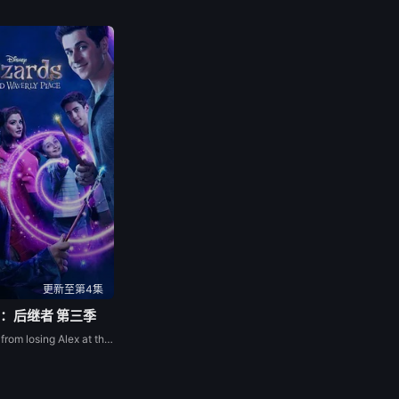
更新至第4集
：后继者 第三季
Billie, still reeling from losing Alex at the end of Season 2, discovers that the only way to rescue her mother is to reunite with her long-lost father. As her family bands together to find Alex, Billie realizes that their combined power is the only way the Russos can defeat the evil plaguing them.