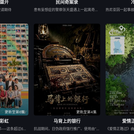
盛开
民间奇案录
敬请期待
患有妄想症的警察张天盛遇上一起离奇的神像杀人事件，勘案过程中，牵引出“婴胎报仇”，“娘娘索命”等一连串妖异事件，张天盛虽被种种诡怪幻象阻碍，却坚信这是藏在迷信后的人为诡计，勇于向封建传统宣战，敢于破除流传已久的迷信糟粕，最终，在战胜妄想症的同时，成功还原真相，伸张正义。
更新至第6集
更新至第4集
彩虹
马背上的银行
爱情正
政府宣布即将重建彩虹邨──这条超过60年的名牌屋邨，满载香港情怀，是几代人的成长与回忆。 剧集以七个发生在彩虹之下、细腻动人的小故事，编写各种情感与遗憾，建构香港人的屋邨情怀，当中由不同人物串连不同故事，阡陌交错，并在当中穿插彩虹邨进入倒数的命运，引发现实共鸣。 七个故事包括了亲情、友情、爱情、甚至奇情： （一）彩虹邨的上海理发厅金牌夫妻档，决心面对恩爱背后藏着而难以启齿的秘密； （二）由母亲一手带大的区家三姐弟，因积聚多年的心结而搞出搬迁前的分⼾风波； （三）由小玩到大的彩虹三姊妹淘因为成长而各走各路； （四）离开彩虹邨多年的男生重遇面目全非的初恋女生，两日在人生低谷中寻回彼此初心； （五）屋邨中女恋上国外大厨，但无论是彩虹邨还是关系，都有敌不过的限期； （六）一对由1962年彩虹邨落成便认识的好兄弟，看着一代代人离开，到现在，他们也要面对儿女移民的抉择；以及 （七）一对怨恨极深的父子情，如何在彩虹邨清拆前、在父亲生命最后的限期内，重拾和面对彼此关系⋯⋯ 彩虹邨有期限，人与人的关系也有期限，但因为有了期限，我们才更加珍惜；地方会改变，但当中的人情却永留心中。
抗战期间，日伪政府强行推广、使用由“中国准备银行”发行的伪钞货币。根据党中央指示，高景波、徐邵梁、孙希光和黄鹰等人开始筹备建立冀南银行，手艺人张宝田在共产党人的感召下承担起印刷冀南币的使命。1939年，冀南银行正式宣布成立，此后不断遭受到日军和国民党反动派的阻挠镇压和围剿，邢台人民为了保护冀南银行付出了英勇牺牲。冀南银行的同志们在邢台人民的帮助下一次次瓦解了日军的阴谋，他们用生命保护银行资产，在烽火硝烟中坚持开展业务，在这场金融战争中取得了胜利。