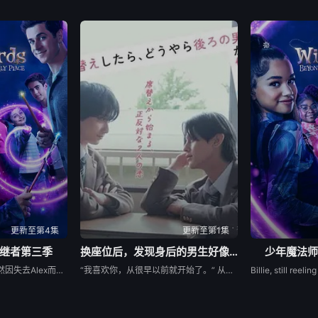
更新至第4集
更新至第1集
继者第三季
换座位后，发现身后的男生好像喜欢我
少年魔法师
Billie在第二季结束时仍然因失去Alex而感到震惊，她发现拯救母亲的唯一方法就是与失散多年的父亲团聚。当她的家人联合起来寻找亚历克斯时，比利意识到他们的联合力量是俄罗斯人击败困扰他们的邪恶的唯一途径。
“我喜欢你，从很早以前就开始了。” 从换座位开始⁉︎ 性格完全相反的两人，恋爱即将展开！！ “我喜欢你。” 极其平凡的高中生·间山晴（小西詠斗 饰），因从后排传过来的纸上写着一句告白而受到冲击。 没想到，写这句话的人竟是班上中心人物、超级大帅哥·朝宫光星（元之介 饰）。 “这不是写给我的吧？”虽然心里怀疑，但朝宫干脆地回答道：“就是写给间山的。” 不仅如此，他过分沉重的爱意还一天比一天升温！？ “我忍不住了，因为我已经忍耐很久了。” “我一直都想这样做。” 从开头到结尾，尊贵感MAX！！ 对爱情勇往直前的头号人气男生 × 超纯情懵懂男生的青春BL♡