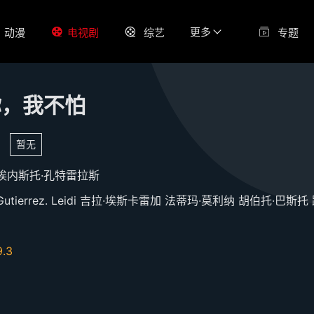
更多
动漫
电视剧
综艺
专题
你，我不怕
暂无
埃内斯托·孔特雷拉斯
Gutierrez.
Leidi
吉拉·埃斯卡雷加
法蒂玛·莫利纳
胡伯托·巴斯托
路
9.3