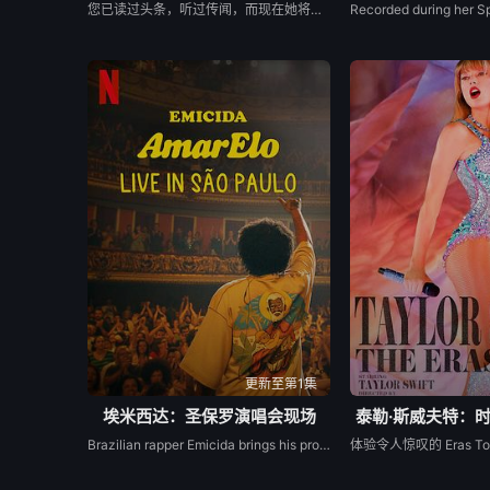
您已读过头条，听过传闻，而现在她将用红唇唱出真相。泰勒·斯威夫特将赠予全世界观众近距离观赏“泰勒·斯威夫特的名誉体育场巡回演唱会”在美国最后一场表演的机会，该巡回演唱会是美国历史以来销售额最高的巡演，现在仅在 Netflix 上放映！这部传奇的演唱会电影将展示火焰特技、烟花、数个场景以及 63 英尺的眼镜蛇卡林。《泰勒·斯威夫特的名誉体育场巡回演唱会》将从 12 月 31 日起在 Netflix 上面向全球上线，您可以随处观看这场销售一空并囊括 6 万人的表演——无论是在家庭聚会上，东区的酒吧里，还是在沙发上和猫一起看。无论如何，这都将是一个最佳的新年夜计划。你准备好了吗？
更新至第1集
埃米西达：圣保罗演唱会现场
泰勒·斯威夫特：
Brazilian rapper Emicida brings his progressive rhymes and eclectic beats to S?o Paulo&#39;s Theatro Municipal as he performs hits from the album &quot;AmarElo.&quot