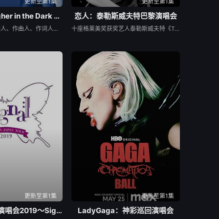
更新至第1集
更新至第1集
宇多田光Laugher in the Dark 2018 巡回演唱会
恋人：泰勒斯威夫特巴黎演唱会
美籍日裔音乐制作人、作曲人、作词人和歌手宇多田光为纪念出道二十周年，时隔十二年再次举行日本全国巡回演唱会。本轮巡演于2018年11月6日从横滨体育馆开跑，历时一个月于12月9日出道纪念日在幕张展览馆落下帷幕，总计12场次共动员14万人。其中12月9日最终场于2019年6月28日以蓝光形式发售，并同步上架全球190个国家和地区的Netflix。
十座格莱美奖获奖艺人泰勒斯威夫特《Taylor Swift: City of Lover》超长MV呈现来自多白金销量认证专辑《Lover 恋人》中曲目的未曝光现场。超长MV中，泰勒斯威夫特表演了获得多项大奖肯定的《Lover恋人》专辑中的曲目。《Lover恋人》专辑是去年中国大陆销量最高的国际艺人全长专辑。《Taylor Swift: City of Lover》超长MV让歌迷一览前所未见的后台花絮，在这个由于新型冠状病毒导致《Lover恋人》巡演取消的特殊时期，该视频将成为泰勒今年公开的唯一一部现场影像。
更新至第1集
更新至第1集
泰妍日本巡回演唱会2019～Signal～
LadyGaga：神彩巡回演唱会