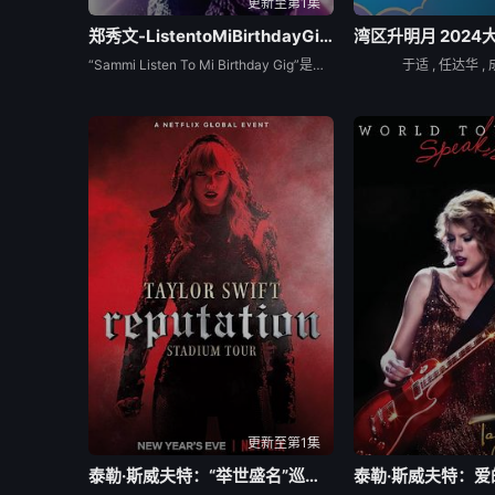
更新至第1集
郑秀文-ListentoMiBirthdayGig演唱会
“Sammi Listen To Mi Birthday Gig”是郑秀文第二次为歌迷会举办的迷你音乐会，仅于2021年8月18日在香港九龙湾国际展贸中心汇星Star Hall举行一场[1]，演出时间约125分钟。迷你专辑《Listen To Mi》亦配合音乐会于2021年8月18日发行。是次音乐会歌单囊括部分遗珠歌曲如《隔着玻璃》、《忘记巴黎》，首度演唱作品如《爱》、《万物有时》及脍炙人口金曲《终身美丽》等，与歌迷回顾历年来的音乐之路。 数位、蓝光版本 曲序 曲目 1. 我们的主题?br/&gt; 2. 萤 3. 隔着玻璃 4. 忘记巴黎 5. 爱上一个 6. 调情 7. 如果你有?br/&gt; 8. 新造的人（feat.SHIMICA） 9. 哭泣游戏 10. 上一次流?br/&gt; 11. 爱（国） 12. Happy Birthday To Mi 13. 独家试唱 14. 不要...
于适 , 任达华 , 
更新至第1集
泰勒·斯威夫特：“举世盛名”巡回演唱会