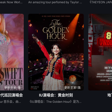
Recorded during her Speak Now World Tour in 2011, this live recording collects 16 performances from the country-pop starlet, including all 14 songs from her 2010 studio outing Speak Now, as well as covers of Train&#39;s &quot;Drops of Jupiter&quot; and Kim Carnes&#39; &quot;Bette Davis Eyes.&quot; The DVD/Blu-ray disc that accompanies some editions of World Tour Live: Speak Now features 18 performances, a...
An amazing tour perfomed by Taylor Swift,who is an incredible singer.She invited many people to the tour.You can see Karlie Kloss,Selena Gomes,Justin Timberlake,Mick Jagger and so on.Just enjoy this wonderful trip with Taylor Swift.
更新至第1集
更新至第1集
时代巡回演唱会
IU演唱会：黄金时刻
地
体验令人惊叹的 Eras Tour 音乐会，由独一无二的泰勒·斯威夫特 (Taylor Swift) 表演。
《IU演唱会：The Golden Hour》是为纪念艺人IU出道15周年而在剧场上映的演出实况电影，以令人眼花缭乱的美丽歌曲和梦幻般的舞台表演将充满奥林匹克主竞技场的Golden Hour搬上了银幕。 《IU演唱会：The Golden Hour》是2022年9月17日、18日两天举行的歌手IU的演唱会《The Golden Hour：橙色太阳下》制作成剧场版本的电影。