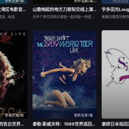
更新至第1集
更新至第1集
湾区升明月 2024大湾区电影音乐晚会
山歌响起的地方刀郎知交线上演唱会
成龙 , 肖战
与半个多亿的听众朋友一起共赴一场音乐会，这真是前所未有、进入吉尼斯记录的一次超级享受，我不知道除了刀郎，谁还有这么大的影响力？将来又会有谁，来破这个世界纪录？今晚，“山歌响起的地方：刀郎知交线上演唱会”，在他的家乡四川资中举行，距离演唱舞台几百米的地方，就是刀郎的幼儿园、小学、中学，这是他献给河流山川的歌，献给家乡父老的歌，也是献给青春少年的歌，其中的感情，浓得可以感到怎么也化不开！
更新至第1集
更新至第1集
泰勒·斯威夫特：爱的告白世界巡回演唱会
泰勒·斯威夫特：1989世界巡回演唱会