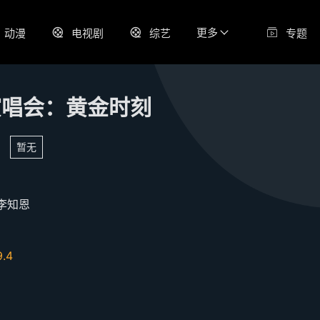
更多
动漫
电视剧
综艺
专题
演唱会：黄金时刻
暂无
李知恩
9.4