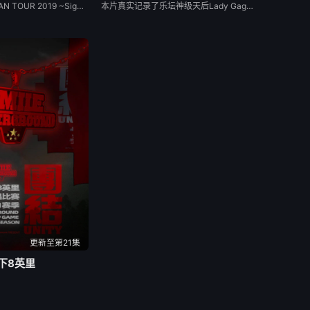
《TAEYEON JAPAN TOUR 2019 ~Signal~》 是韩国女子组合少女时代太妍首场日本个人演唱会 2019年2月21日宣布太妍将在日本首次举行个人巡回演唱会，以福冈为起点陆续于大阪、爱知、东京进行4个城市6场公演的巡回演出。同年2月22日释出巡演预告影片，同年3月29日宣布在5月31日追加场次并公开宣传照
本片真实记录了乐坛神级天后Lady Gaga在多个主要体育场举行的神彩世界巡回演唱会，为观众带来前所未有的高标准音乐歌舞体验。
更新至第21集
下8英里