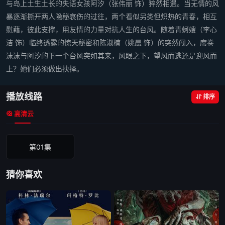
与岛上土生土长的失语女孩阿汐（张伟丽 饰）猝然相遇。当无情的风
暴逐渐撕开两人隐秘哀伤的过往，两个看似另类但炽热的青春，相互
慰藉，彼此支撑，用友情的力量对抗人生的台风。随着青蚵嫂（李心
洁 饰）临终透露的惊天秘密和陈淑楠（姚晨 饰）的突然闯入，席卷
沫沫与阿汐的下一个台风突如其来，风眼之下，望风而逃还是迎风而
上？她们必须做出抉择。
播放线路
排序
高清云
第01集
猜你喜欢