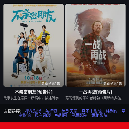
更新至第1集
更新至第1集
不亲密朋友[预告片]
一战再战[预告片]
故事发生在泰国一所高中，描述转学生佩伊与班上的风云人物乔两人在因缘际会下成为了好友。然而，当乔向佩伊提到人的一生只能交到150个真正的朋友时，此番说法却激怒了佩伊，两人因此不欢而散，没想到，乔却在隔天因为一场车祸意外离世……为了纪念好友乔，佩伊决定邀请全校同学共同拍摄一支短片，然而，随着计划进行，众人发现佩伊拍摄视频的动机并未像表面如此简单，究竟是为了提升个人形象？还是为了增加让自己上好大学的机率？佩伊发起这次热血行动背后的秘密即将揭晓。
落魄潦倒的革命者鲍勃（莱昂纳多·迪卡普里奥 饰）终日生活在草木皆兵的偏执状态，他与世隔绝，只和坚韧自立的女儿薇拉（蔡斯·英菲尼迪 饰）相依为命。然而，当鲍勃的宿敌（西恩·潘 饰）在16年后再度现身，女儿也突然失踪，这位曾经的激进分子仓促踏上了寻女之路，父女二人不得不直面他过往行为种下的恶果……
友情链接：
樱花动漫
茶杯狐
美剧天堂
真不卡影院
韩剧tv
星
空影院
风车动漫
韩剧网
星辰影院
策驰影院