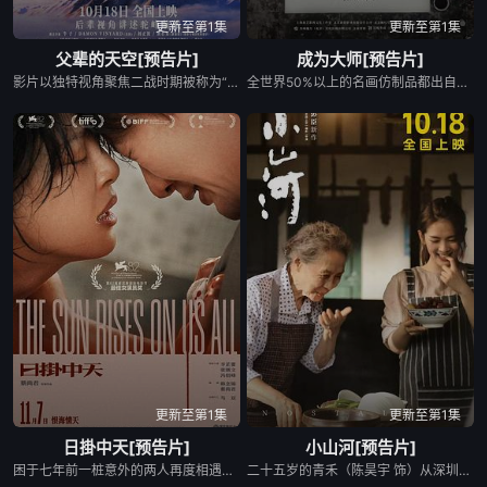
更新至第1集
更新至第1集
父辈的天空[预告片]
成为大师[预告片]
影片以独特视角聚焦二战时期被称为“死亡航线”的悲壮奇迹，通过参与飞行的亲历者及其子女、家人的口述，展开时空对话，记录了这条二战期间开辟的物资空运生命线上的故事，讲述一段关乎中国航空从业者们勇气与奉献的天空传奇。
全世界50%以上的名画仿制品都出自这里——深圳大芬村，村中有三位心怀梦想的原创画家，庞大师、一凡、冬天，与充满现实功利的商业环境格格不入。他们不追求世俗意义的成功，只享受当下的创作，执意在自己的画布上描绘纯粹的诗意。然而，高昂房租、家庭责任等压力纷至沓来，将他们推到了人生的十字路口，徘徊在理想与现实生活之间，思索着前路该去向何方……
更新至第1集
更新至第1集
日掛中天[预告片]
小山河[预告片]
困于七年前一桩意外的两人再度相遇，美云（辛芷蕾 饰）与葆树（张颂文 饰）开始了一段爱恨交织、扭曲而痛苦的共生关系。在美云试图借其峰（冯绍峰 饰）展望新的未来时，却发现自己仍深陷旧日漩涡。那些关于情与债的执念，再度将所有人推向命运的十字路口……
二十五岁的青禾（陈昊宇 饰）从深圳回到阔别已久的故乡。家乡面貌焕然一新，令她有了回乡创业的冲动。而在和外婆（吴彦姝 饰）相伴的日子里，在一粥一饭之间，青禾回忆起在这栋老屋里发生过的一切，她看到了早逝的父亲，原谅了改嫁的母亲，也在和同村好友美素、小龙的相处中得到慰籍，更得到另一种成长。