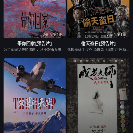
更新至第1集
更新至第1集
带你回家[预告片]
偷天盗日[预告片]
为了实现父亲的遗愿 ，从小跟着父亲生活在美国的张缘缘（王真儿 饰）带着女儿回国，恰逢被她认定为“抛弃了自己”的母亲（李萍 饰）被确诊为阿尔兹海默症，张缘缘与女儿一起经历了母亲逐渐失忆的过程。随着现实和记忆的拼凑，张缘缘的思绪去到了80年代，“遇到”了年轻时的母亲（赫林 饰）。年轻时的母亲不仅样貌出众，学习更是拔尖，而年轻时的父亲是那么不起眼，在刚恢复高考的那年，母亲本该走出一条更光明的人生，但一次意外，彻底改变了母亲、父亲以及张缘缘的人生轨迹。
落魄棒球手汉克·汤普森（奥斯汀·巴特勒 Austin Butler 饰）因帮邻居照看宠物猫，被迫卷入不得喘息的亡命之旅。各派黑帮追杀让他身心几近崩溃，而这场腥风血雨的罪魁祸首，竟是一只猫？