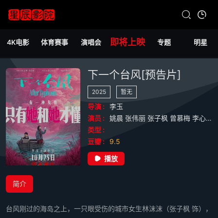
即将上映
4K电影
体育赛事
演唱会
专题
明星
下一个台风[预告片]
2025
暂无
导演 :
李玉
演员 :
姚晨
张伟丽
张子枫
曾慕梅
李心洁
类型 :
豆瓣 :
9.5
播放
简介
台风刚过的海岛之上，一只眼受伤的城市女生林沫沫（张子枫 饰），