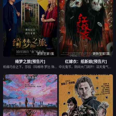
更新至第1集
更新至第1集
绮梦之旅[预告片]
红嫁衣：纸新娘[预告片]
机缘巧合之下，莎拉（玛格特·罗比 饰）和大卫（科林·法瑞尔 饰）两个陌生人穿过时空之门，踏上了一场大胆、绚烂，充满未知的冒险之旅。他们回到过去，重历了各自生命中至关重要的时刻，也见证了对方命运的转折点，而他们之间的关系，又是否会因此改写？
中元鬼节，阴间大门洞开！滔天鬼气喷涌，无数怨灵哀嚎爬入人间！凶神恶煞的五猖兵马手持染血铁链，当街撕扯活人魂魄，惨叫声撕裂夜空！修罗城瞬间化成鬼域！阴阳师叶无双与厉飞云临危受命踏入死地。然而，他们遭遇的，是远超想象的极恶凶灵：红嫁衣纸新娘！夜半三更，回魂之夜，四名惨白纸人，脸颊涂着诡异腮红，嘴角裂至耳根，关节咔咔作响，抬一口薄皮棺材，脚不沾地，直扑国舅府。翌日，国舅仅剩一张人皮，被折成纸偶塞进棺中。红嫁衣所过之处，寸草不生，活物绝迹！街坊邻里，前日犹在寒暄，一夜之间，整条街住户尽化僵硬纸人，脸上凝固着死前极致的恐惧！孩童捡起一张飘落的红纸钱，当晚全家七窍流血，身体在惨叫中干瘪脆裂，化作纸屑！纸新娘索命降临，无人生还！修罗城，这座活人之城，被无法抗拒的怨气拖向无间鬼蜮深渊………