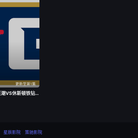
更新至第1集
BIG3 洛杉矶狂潮VS休斯顿铁钻20260803
星辰影院
策驰影院