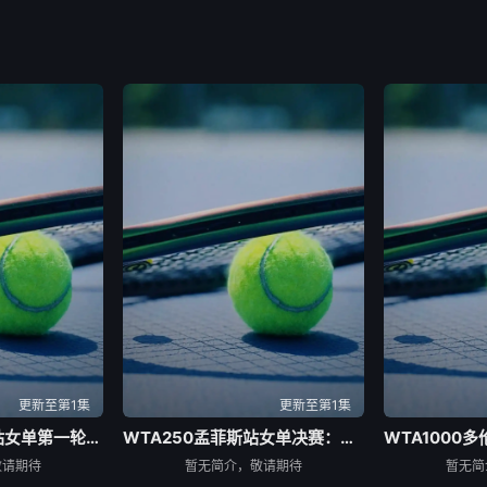
更新至第1集
更新至第1集
WTA1000多伦多站女单第一轮：马里诺VS森梅兹
WTA250孟菲斯站女单决赛：柳托娃VS维德曼诺娃
敬请期待
暂无简介，敬请期待
暂无简