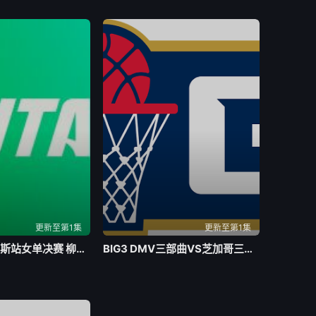
更新至第1集
更新至第1集
WTA250孟菲斯站女单决赛 柳托娃VS维德马诺娃20260803
BIG3 DMV三部曲VS芝加哥三雄20260803