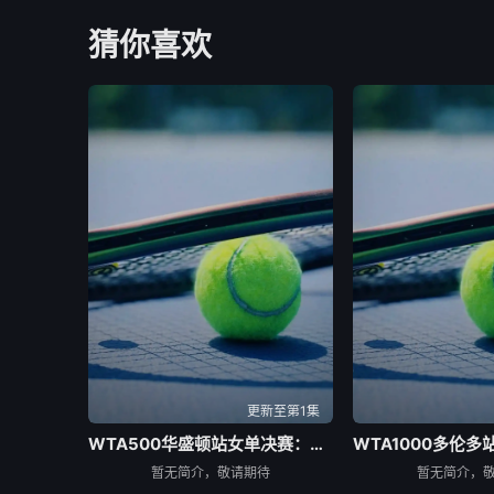
猜你喜欢
更新至第1集
WTA500华盛顿站女单决赛：佩古拉VS伊埃拉
暂无简介，敬请期待
暂无简介，