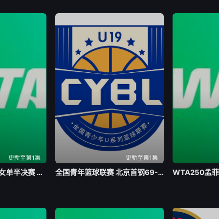
更新至第1集
更新至第1集
WTA250孟菲斯站女单半决赛 维德曼诺娃2-0扎拉祖阿20260802
全国青年篮球联赛 北京首钢69-62四川锦城20260803