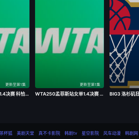
更新至第1集
更新至第1集
WTA500华盛顿站1.4决赛 科恰雷托1-2大坂直美20260801
WTA250孟菲斯站女单1.4决赛 卡列娃2-1斯特恩斯20260801
茶杯狐
美剧天堂
真不卡影院
韩剧tv
星空影院
风车动漫
韩剧网