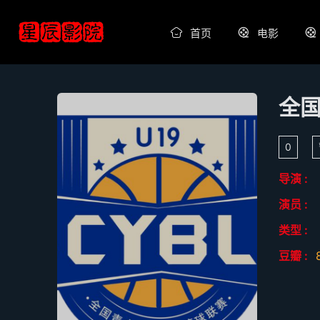
首页
电影
0
导演 :
演员 :
类型 :
豆瓣 :