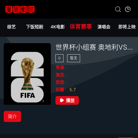
体育赛事
综艺
下饭短剧
4K电影
演唱会
即将上映
世界杯小组赛 奥地利VS约旦20260617
0
暂无
导演 :
演员 :
类型 :
豆瓣 :
5.7
播放
简介