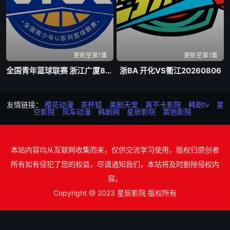
更新至第1集
更新至第1集
全国青年篮球联赛 浙江广厦84-74新疆广汇20260807
浙BA 开化VS衢江20260806
友情链接：
樱花动漫
茶杯狐
美剧天堂
真不卡影院
韩剧tv
星
空影院
风车动漫
韩剧网
星辰影院
策驰影院
本站内容均从互联网收集而来，仅供交流学习使用，版权归原创者
所有如有侵犯了您的权益，尽请通知我们，本站将及时删除侵权内
容。
Copyright @ 2023 星辰影院 版权所有