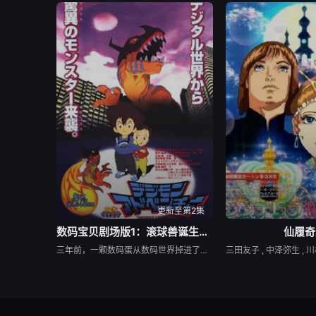
更新至第2集
数码宝贝剧场版1：滚球兽诞生之谜
仙履奇
三年前，一颗数码蛋从数码世界掉进了现实世界，滚球兽出生了……这与三年后被选召的孩子们的故事有什么联系呢？本故事情节跌荡起伏，滚球兽进化为亚古兽，为了能打败强大的对手鹦鹉兽，它进化为暴龙兽，而另有六个孩子看到了战斗过程，他们就是……