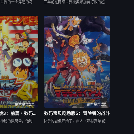
拓也他们到了数码世界的一个浮起的岛，这个岛上的人型数码精灵和兽型是完全对立的，人型的数码精灵帮助了拓也、友树和纯平，而兽型的数码精灵则协助辉二和泉，拓也和辉二竟就此打起上来，后来因其它数码精灵哭了起来而停此。人型的剑道兽，与兽型的小熊兽是好朋友，他们说起洞穴里有古代的数码精灵，认为如果仍然存在的，必定可解救这个岛。两种型态再次战争，拓也进化成炎龙兽......
三年前在网络世界被奥米加兽打败的超恶魔兽重生，并不断地产生自己的婴儿期，婴儿期的超恶魔兽通过手机、电脑等入侵现实世界，在现实世界形成数码蛋，最后超恶魔兽出现在现实世界，连最强的奥米加兽被打败。。。。
更新至第2集
更新至第2集
数码宝贝剧场版3：前篇・数码兽飓风登陆！！后篇・超绝进化！
数码宝贝剧场版5：冒险者的战斗
在纽约出现了一只神秘的数码兽，他利用自己特殊的力量将太一、阿和、阿空、光子郎、美美、阿丈带到了一个陌生的世界。同时，在纽约的八神光和高石武发现了这只数码兽，并且看到一个美国小孩与数码兽对话之后逃走的情况。巴达兽悄悄地尾随其后，得知这个小孩要去一个叫“花场”的地方寻找“夏天的回忆”。大家赶至那里。 收到小光的电子邮件的大辅他们马上坐飞机来到了美国......
快乐的暑假开始了，启人（津村真琴 配音）为了扫墓来到了风光秀丽的冲绳，在海边，他和阿海（佐伯鹏 配音）一起救下了一位名为美波（三石琴乃 配音）的少女，后者遭到了数码兽的攻击，这些数码兽的目标，似乎是美波所携带的一台笔记本电脑，在电脑里究竟隐藏了怎样的秘密？让启人感到意外的是，美波的遇险催生了数码宝贝石狮兽（津久井教生 配音）的诞生，它的使命为何？ 启人发现，在风靡全球的电子宠物V-Pet背后，隐藏着一个惊人的秘密，贪婪邪恶的曼法斯兽企图通过虚拟的数码兽摧毁人类世界，实现它建立数码世界的野心。面对强大的对手，启人和朋友们该何去何从？