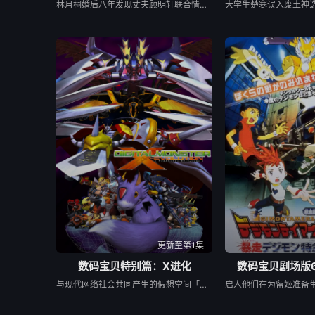
林月桐婚后八年发现丈夫顾明轩联合情人苏婉、婆家图谋自家百亿林氏集团，甚至下药谋害她与外公。她结识受尽原生家庭拖累的苏洛，二人结成同盟步步反击，粉碎顾明轩夺权阴谋。案件牵扯京圈阎氏跨国洗钱黑幕，苏洛隐藏的叶家嫡长孙身世浮出，假少爷叶辰接连布局加害。林月桐与苏洛联手周旋资本博弈、连环暗算，收集完整罪证，最终扳倒阎景渊、叶辰一众反派，稳固林氏与叶氏产业，完成双向救赎。
更新至第1集
数码宝贝特别篇：X进化
数码宝贝剧场版
与现代网络社会共同产生的假想空间「数码世界」，诞生了数位生命体「数码兽」，主机「世界树」管理这个世界的全部。不过、为了建立新数码世界而要除去发展很久的这个世界的同时、「世界树」发动「Ｘ计划」要除去所有的数码兽…现在，数码世界史上最大的危机逼近了！拥有「Ｘ抗体」的多路兽及它的朋友们，应该如何应对呢？